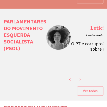
PARLAMENTARES
ais Direitos
Letíci
DO MOVIMENTO
ESQUERDA
etano do Sul, SP)
Co-deputada Es
SOCIALISTA
 Mulheres por +
O PT é corrupto? 
(PSOL)
stério Público abre
sobre a
a Vice-Prefeito de
paganda eleitoral
. ￼
<
>
Ver todos