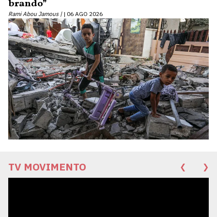
brando”
Rami Abou Jamous |
06 AGO 2026
TV MOVIMENTO
❮
❯