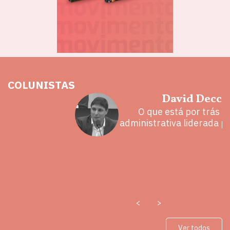
COLUNISTAS
hoz
David Decca
eita e a
O que está por trás 
 mal
administrativa liderada p
<
>
Ver todos