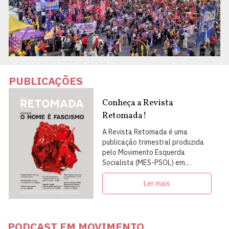
PUBLICAÇÕES
Conheça a Revista
Retomada!
A Revista Retomada é uma
publicação trimestral produzida
pelo Movimento Esquerda
Socialista (MES-PSOL) em
articulação com intelectuais,
militantes e artistas
Ler mais
PODCAST EM MOVIMENTO