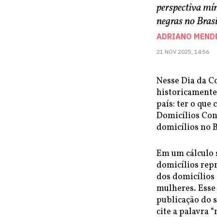
perspectiva mí
negras no Brasi
ADRIANO MEND
21 NOV 2025, 14:56
Nesse Dia da C
historicamente
país: ter o que
Domicílios Con
domicílios no 
Em um cálculo 
domicílios rep
dos domicílios
mulheres. Esse 
publicação do s
cite a palavra 