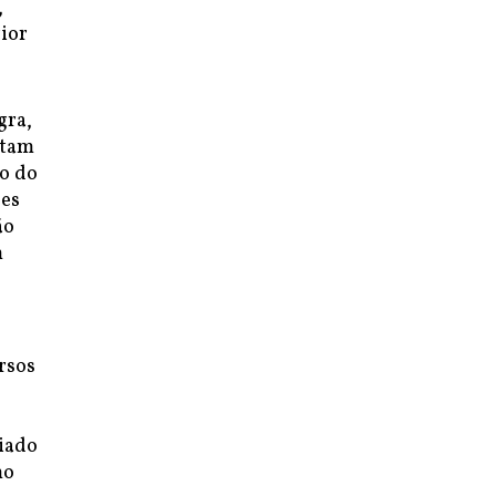
,
rior
gra,
utam
ão do
ões
ão
m
rsos
riado
mo