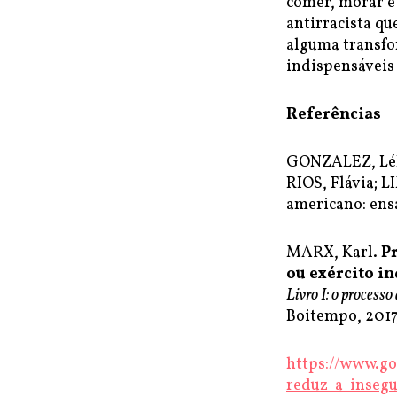
comer, morar e 
antirracista qu
alguma transfor
indispensáveis
Referências
GONZALEZ, Lé
RIOS, Flávia; L
americano: ensa
MARX, Karl.
P
ou exército in
Livro I: o processo
Boitempo, 2017,
https://www.go
reduz-a-inseg