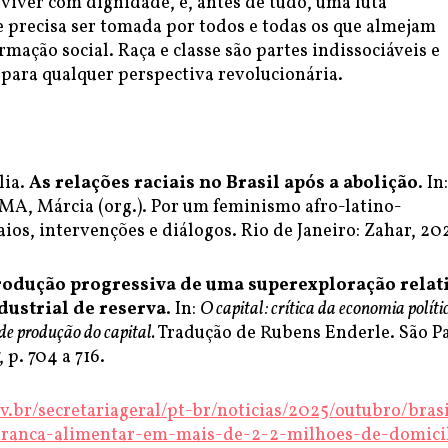
viver com dignidade, é, antes de tudo, uma luta
e precisa ser tomada por todos e todas os que almejam
mação social. Raça e classe são partes indissociáveis e
 para qualquer perspectiva revolucionária.
lia.
As relações raciais no Brasil após a abolição
. In:
IMA, Márcia (org.). Por um feminismo afro-latino-
ios, intervenções e diálogos. Rio de Janeiro: Zahar, 20
rodução progressiva de uma superexploração relat
dustrial de reserva
. In:
O capital: crítica da economia políti
 de produção do capital.
Tradução de Rubens Enderle. São Pa
 p. 704 a 716.
v.br/secretariageral/pt-br/noticias/2025/outubro/brasi
uranca-alimentar-em-mais-de-2-2-milhoes-de-domici