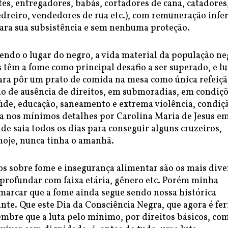
es, entregadores, babás, cortadores de cana, catadores
dreiro, vendedores de rua etc.), com remuneração infe
para sua subsistência e sem nenhuma proteção.
endo o lugar do negro, a vida material da população ne
 têm a fome como principal desafio a ser superado, e l
para pôr um prato de comida na mesa como única refeiç
ão de ausência de direitos, em submoradias, em condiç
aúde, educação, saneamento e extrema violência, condiç
ada nos mínimos detalhes por Carolina Maria de Jesus e
nde saia todos os dias para conseguir alguns cruzeiros,
hoje, nunca tinha o amanhã.
os sobre fome e insegurança alimentar são os mais dive
profundar com faixa etária, gênero etc. Porém minha
marcar que a fome ainda segue sendo nossa histórica
nte. Que este Dia da Consciência Negra, que agora é fe
embre que a luta pelo mínimo, por direitos básicos, co