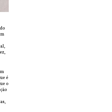
ndo
 um
al,
ez,
ém
que é
que o
ação
as,