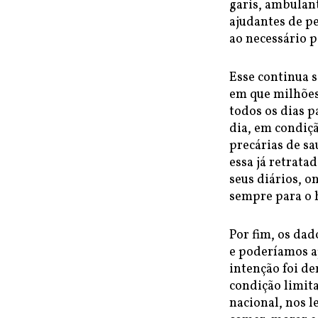
garis, ambulant
ajudantes de pe
ao necessário 
Esse continua s
em que milhões
todos os dias 
dia, em condiç
precárias de s
essa já retrat
seus diários, o
sempre para o 
Por fim, os dad
e poderíamos a
intenção foi de
condição limita
nacional, nos l