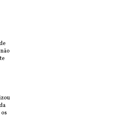
 de
 não
te
izou
 da
 os