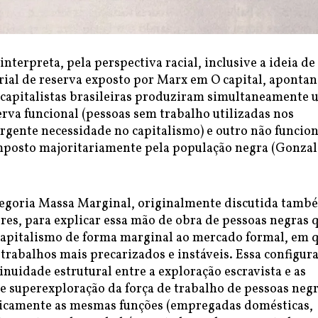
interpreta, pela perspectiva racial, inclusive a ideia de
trial de reserva exposto por Marx em O capital, aponta
s capitalistas brasileiras produziram simultaneamente
erva funcional (pessoas sem trabalho utilizadas nos
gente necessidade no capitalismo) e outro não funcion
mposto majoritariamente pela população negra (Gonzal
ategoria Massa Marginal, originalmente discutida tamb
res, para explicar essa mão de obra de pessoas negras 
 capitalismo de forma marginal ao mercado formal, em 
trabalhos mais precarizados e instáveis. Essa configur
inuidade estrutural entre a exploração escravista e as
e superexploração da força de trabalho de pessoas negr
icamente as mesmas funções (empregadas domésticas,