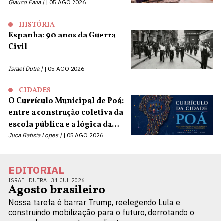
Glauco Faria |
05 AGO 2026
HISTÓRIA
Espanha: 90 anos da Guerra
Civil
Israel Dutra |
05 AGO 2026
CIDADES
O Currículo Municipal de Poá:
entre a construção coletiva da
escola pública e a lógica da
terceirização
Juca Batista Lopes |
05 AGO 2026
EDITORIAL
ISRAEL DUTRA |
31 JUL 2026
Agosto brasileiro
Nossa tarefa é barrar Trump, reelegendo Lula e
construindo mobilização para o futuro, derrotando o