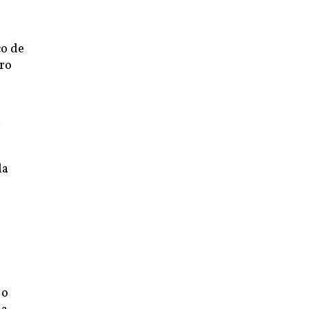
co de
tro
a
da
 o