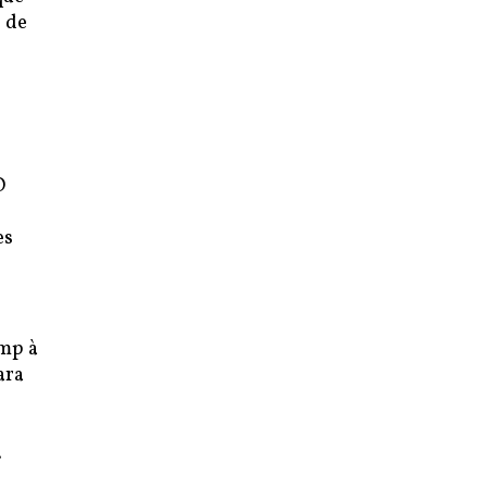
o de
O
es
ump à
ara
.