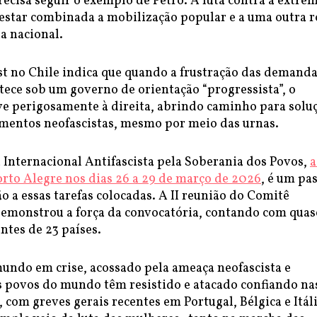
ecisa seguir o exemplo de Petro. A luta contra a extre
 estar combinada a mobilização popular e a uma outra r
a nacional.
st no Chile indica que quando a frustração das demand
tece sob um governo de orientação “progressista”, o
e perigosamente à direita, abrindo caminho para solu
mentos neofascistas, mesmo por meio das urnas.
 Internacional Antifascista pela Soberania dos Povos,
a
orto Alegre nos dias 26 a 29 de março de 2026
, é um pa
o a essas tarefas colocadas. A II reunião do Comitê
demonstrou a força da convocatória, contando com quas
ntes de 23 países.
undo em crise, acossado pela ameaça neofascista e
os povos do mundo têm resistido e atacado confiando na
, com greves gerais recentes em Portugal, Bélgica e Itáli