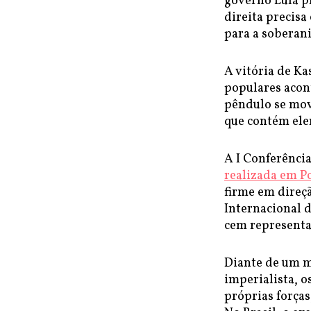
governo Lula pr
direita precisa
para a soberani
A vitória de Ka
populares acon
pêndulo se mov
que contém ele
A I Conferência
realizada em P
firme em direçã
Internacional 
cem representa
Diante de um m
imperialista, 
próprias forças