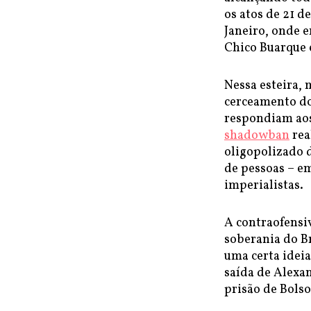
os atos de 21 d
Janeiro, onde 
Chico Buarque 
Nessa esteira,
cerceamento dos
respondiam aos
shadowban
rea
oligopolizado d
de pessoas – em
imperialistas.
A contraofensiv
soberania do B
uma certa ideia
saída de Alexa
prisão de Bolso