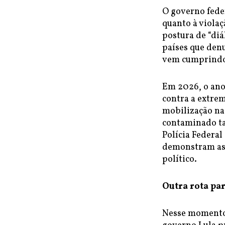
O governo fede
quanto à viola
postura de “di
países que denu
vem cumprindo 
Em 2026, o ano 
contra a extre
mobilização na
contaminado ta
Polícia Federa
demonstram as 
político.
Outra rota pa
Nesse momento 