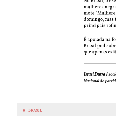
No Brasil, o ex
mulheres negra
mote “Mulheres
domingo, mas t
principais refin
É apoiada na fo
Brasil pode abr
que apenas est
Israel Dutra
é soc
Nacional do parti
BRASIL