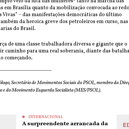
emplo veio da luta das mulheres- tanto na marcha das
s em Brasília quanto da mobilização convocada ao red
 Vivas” – das manifestações democráticas do último
ambém da heroica greve dos petroleiros em curso, nas
arias do Brasil.
rça de uma classe trabalhadora diversa e gigante que o
ir caminho para uma real soberania, diante das batalh
ão começando.
iólogo, Secretário de Movimentos Sociais do PSOL, membro da Dire
do e do Movimento Esquerda Socialista (MES/PSOL).
INTERNACIONAL
A surpreendente arrancada da
E