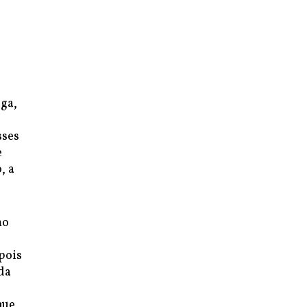
ga,
sses
e
, a
mo
pois
da
que