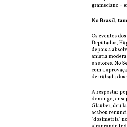
gramsciano – e
No Brasil, ta
Os eventos dos
Deputados, Hug
depois a absolv
anistia modera
e setores. No S
com a aprovaçã
derrubada dos 
A respostar pop
domingo, ensejo
Glauber, deu la
acabou renunci
“dosimetria” no
alcançando tod