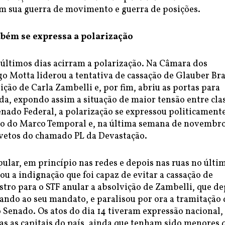
m sua guerra de movimento e guerra de posições.
mbém se expressa a polarização
 últimos dias acirram a polarização. Na Câmara dos
o Motta liderou a tentativa de cassação de Glauber Bra
ição de Carla Zambelli e, por fim, abriu as portas para
da, expondo assim a situação de maior tensão entre cla
enado Federal, a polarização se expressou politicament
o do Marco Temporal e, na última semana de novembro
vetos do chamado PL da Devastação.
ular, em princípio nas redes e depois nas ruas no últi
u a indignação que foi capaz de evitar a cassação de
stro para o STF anular a absolvição de Zambelli, que de
ando ao seu mandato, e paralisou por ora a tramitação 
 Senado. Os atos do dia 14 tiveram expressão nacional,
as as capitais do país, ainda que tenham sido menores 