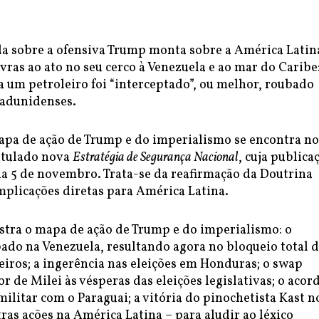
da sobre a ofensiva Trump monta sobre a América Latin
vras ao ato no seu cerco à Venezuela e ao mar do Caribe
 um petroleiro foi “interceptado”, ou melhor, roubado
tadunidenses.
pa de ação de Trump e do imperialismo se encontra no
itulado nova
Estratégia de Segurança Nacional
, cuja publica
ia 5 de novembro. Trata-se da reafirmação da Doutrina
plicações diretas para América Latina.
ustra o mapa de ação de Trump e do imperialismo: o
ado na Venezuela, resultando agora no bloqueio total 
eiros; a ingerência nas eleições em Honduras; o swap
r de Milei às vésperas das eleições legislativas; o acor
ilitar com o Paraguai; a vitória do pinochetista Kast n
tras ações na América Latina – para aludir ao léxico