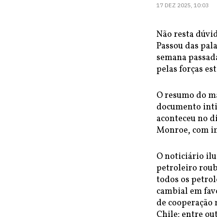
17 DEZ 2025, 10:03
Não resta dúvi
Passou das pala
semana passada
pelas forças es
O resumo do ma
documento int
aconteceu no d
Monroe, com im
O noticiário il
petroleiro roub
todos os petrol
cambial em favo
de cooperação m
Chile; entre ou