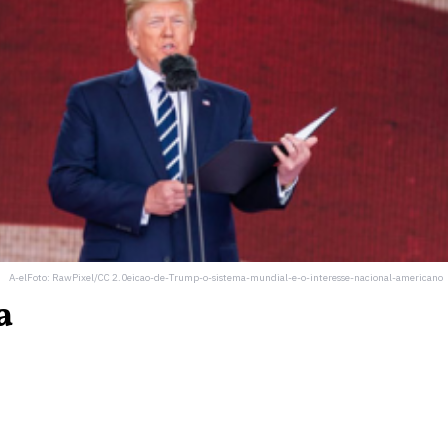
A-elFoto: RawPixel/CC 2.0eicao-de-Trump-o-sistema-mundial-e-o-interesse-nacional-americano
a