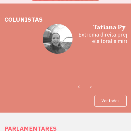
COLUNISTAS
hoz
Tatiana Py 
eita e a
Extrema direita prepa
 mal
eleitoral e mira
<
>
Ver todos
PARLAMENTARES