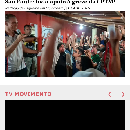
São Paulo: todo apoio à greve da CPTM!
Redação da Esquerda em Movimento |
04 AGO 2026
TV MOVIMENTO
❮
❯