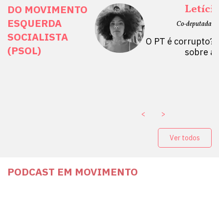
ais Direitos
Letíci
DO MOVIMENTO
ESQUERDA
etano do Sul, SP)
Co-deputada Es
SOCIALISTA
 Mulheres por +
O PT é corrupto? 
(PSOL)
stério Público abre
sobre a
a Vice-Prefeito de
paganda eleitoral
. ￼
<
>
Ver todos
PODCAST EM MOVIMENTO