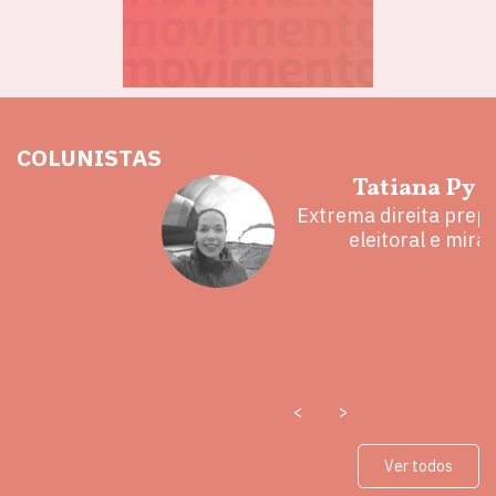
COLUNISTAS
hoz
Tatiana Py 
eita e a
Extrema direita prepa
 mal
eleitoral e mira
<
>
Ver todos