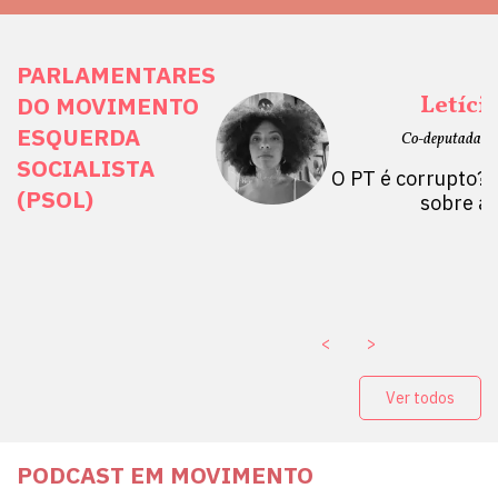
PARLAMENTARES
ais Direitos
Letíci
DO MOVIMENTO
ESQUERDA
etano do Sul, SP)
Co-deputada Es
SOCIALISTA
 Mulheres por +
O PT é corrupto? 
(PSOL)
stério Público abre
sobre a
a Vice-Prefeito de
paganda eleitoral
. ￼
<
>
Ver todos
PODCAST EM MOVIMENTO