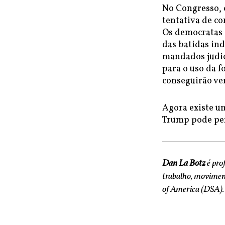
No Congresso, 
tentativa de c
Os democratas e
das batidas in
mandados judic
para o uso da f
conseguirão ve
Agora existe um
Trump pode per
Dan La Botz
é pro
trabalho, moviment
of America (DSA).