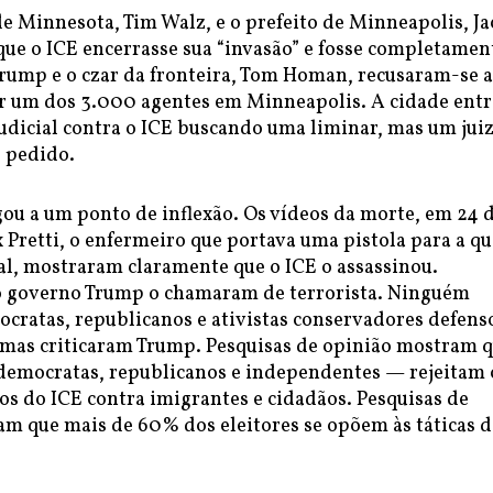
e Minnesota, Tim Walz, e o prefeito de Minneapolis, J
que o ICE encerrasse sua “invasão” e fosse completamen
Trump e o czar da fronteira, Tom Homan, recusaram-se a
er um dos 3.000 agentes em Minneapolis. A cidade ent
udicial contra o ICE buscando uma liminar, mas um jui
o pedido.
gou a um ponto de inflexão. Os vídeos da morte, em 24 
x Pretti, o enfermeiro que portava uma pistola para a qu
al, mostraram claramente que o ICE o assassinou.
 governo Trump o chamaram de terrorista. Ninguém
ocratas, republicanos e ativistas conservadores defens
armas criticaram Trump. Pesquisas de opinião mostram 
emocratas, republicanos e independentes — rejeitam 
os do ICE contra imigrantes e cidadãos. Pesquisas de
am que mais de 60% dos eleitores se opõem às táticas 