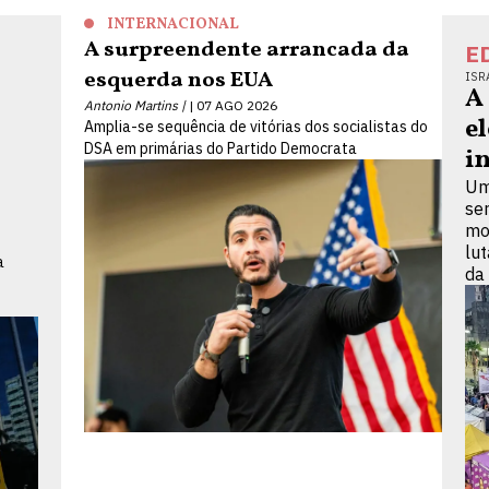
INTERNACIONAL
A surpreendente arrancada da
E
esquerda nos EUA
ISR
A
Antonio Martins |
07 AGO 2026
e
Amplia-se sequência de vitórias dos socialistas do
DSA em primárias do Partido Democrata
i
Um
se
mo
lu
a
da