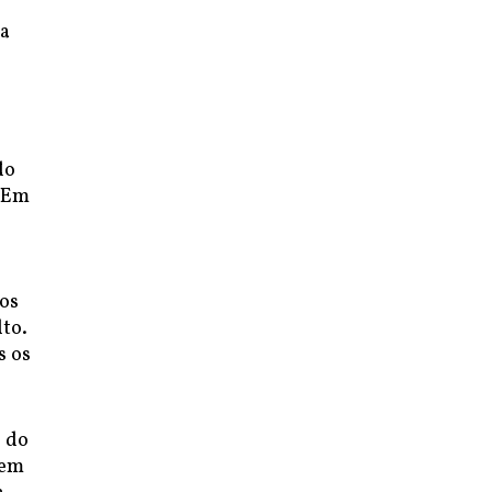
ia
do
. Em
os
lto.
s os
s do
 em