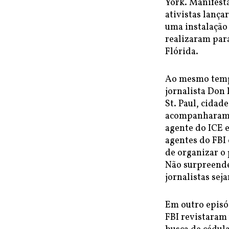
York. Manifest
ativistas lança
uma instalação
realizaram para
Flórida.
Ao mesmo tempo
jornalista Don
St. Paul, cidad
acompanharam 
agente do ICE 
agentes do FBI
de organizar o p
Não surpreende
jornalistas sej
Em outro episó
FBI revistaram