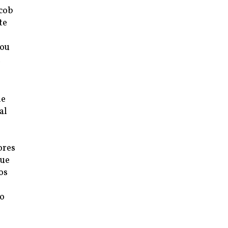
acob
te
rou
z
de
al
ores
que
os
do