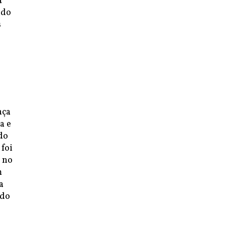
a
ndo
s
nça
a e
do
foi
m no
m
a
 do