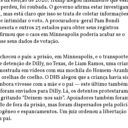
as da eleição de 2020. Trump alegou falsamente que ess
e perdeu, foi roubada. O governo afirma estar investiga
l, mas está claro que isso se trata de coletar informaçõe
s e intimidar o voto. A procuradora-geral Pam Bondi
sota e outros 23 estados para obter seus registros
 afirmou que o caos em Minneapolis poderia acabar se o
se seus dados de votação.
 chocou o país: a prisão, em Minneapolis, e o transporte
e detenção de Dilly, no Texas, de Liam Ramos, uma cria
 mostrada em vídeos com sua mochila do Homem-Aranh
orelhas de coelho. O DHS alegou que a criança havia si
bora vivesse com a mãe e o pai — este último também 
foram enviados para Dilly. Lá, os detentos protestara
o gritando “Deixem-nos sair”. Apoiadores também fora
do de fora da prisão, mas foram dispersados pela políci
ogêneo e espancamentos. Um juiz ordenou a libertação
 pai.