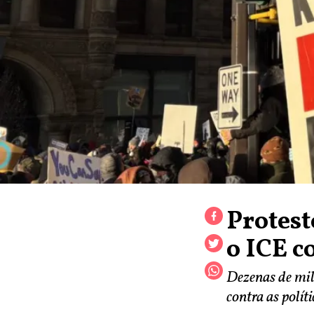
Protest
o ICE 
Dezenas de mil
contra as polít