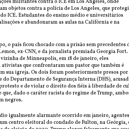
ações militantes contra o ICE em Los Angeles, onde
ram objetos contra a polícia de Los Angeles, que proteg
 do ICE. Estudantes do ensino médio e universitários
lisações e abandonaram as aulas na Califórnia e na
, o país ficou chocado com a prisão sem precedentes 
 Lemon, ex-CNN, e da jornalista premiada Georgia Fort
e vizinha de Minneapolis, em 18 de janeiro, eles
ativistas que confrontaram um pastor que também é
em sua igreja. Os dois foram posteriormente presos por
 e do Departamento de Segurança Interna (DHS), acusad
rotesto e de violar o direito dos fiéis à liberdade de cu
 que, dado o caráter racista do regime de Trump, ambo
am negros.
dio igualmente alarmante ocorrido em janeiro, agente
 um centro eleitoral do condado de Fulton, na Geórgia,