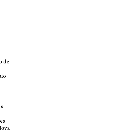
o de
eio
is
es
Nova