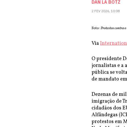
DAN LA BOTZ
2 FEV 2026, 10:08
Foto:
Protestos contra o
Via
Internation
O presidente D
jornalistas e a
pública se volt
de mandato em
Dezenas de mil
imigração de T
cidadãos dos E
Alfândegas (IC
protestos em M