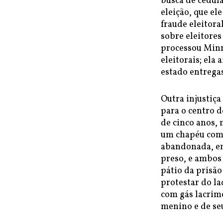
busca de cédul
eleição, que el
fraude eleitora
sobre eleitore
processou Minne
eleitorais; ela
estado entregas
Outra injustiça
para o centro d
de cinco anos,
um chapéu com 
abandonada, em
preso, e ambos 
pátio da prisã
protestar do la
com gás lacrim
menino e de seu