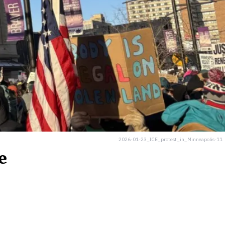
2026-01-23_ICE_protest_in_Minneapolis-11
e