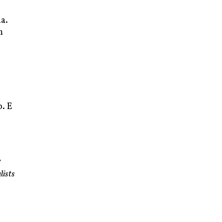
a.
m
o. E
e
lists