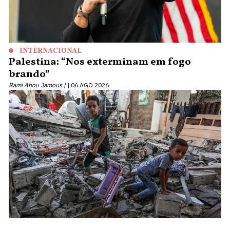
INTERNACIONAL
Palestina: “Nos exterminam em fogo
brando”
Rami Abou Jamous |
06 AGO 2026