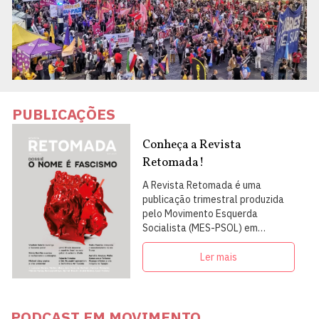
PUBLICAÇÕES
Conheça a Revista
Retomada!
A Revista Retomada é uma
publicação trimestral produzida
pelo Movimento Esquerda
Socialista (MES-PSOL) em
articulação com intelectuais,
militantes e artistas
Ler mais
PODCAST EM MOVIMENTO