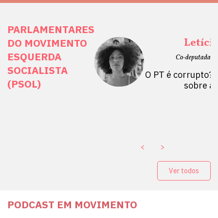
PARLAMENTARES
ais Direitos
Letíci
DO MOVIMENTO
ESQUERDA
etano do Sul, SP)
Co-deputada Es
SOCIALISTA
 Mulheres por +
O PT é corrupto? 
(PSOL)
stério Público abre
sobre a
a Vice-Prefeito de
paganda eleitoral
. ￼
<
>
Ver todos
PODCAST EM MOVIMENTO