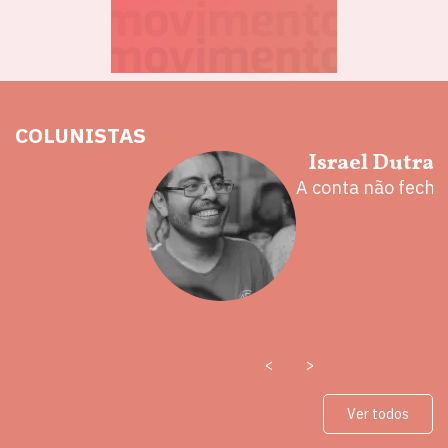
COLUNISTAS
hoz
Israel Dutra
eita e a
A conta não fecha
 mal
<
>
Ver todos