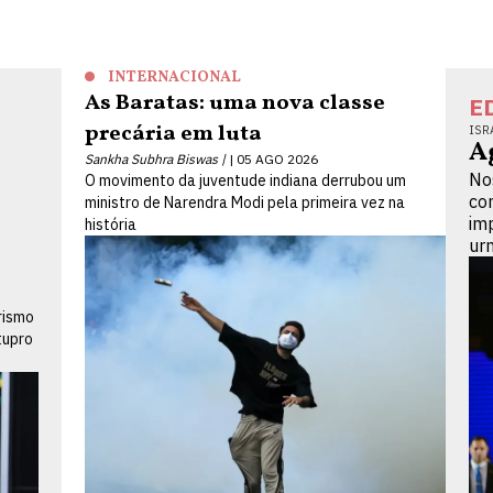
INTERNACIONAL
As Baratas: uma nova classe
E
precária em luta
ISR
A
Sankha Subhra Biswas |
05 AGO 2026
No
O movimento da juventude indiana derrubou um
co
ministro de Narendra Modi pela primeira vez na
im
história
ur
rismo
tupro