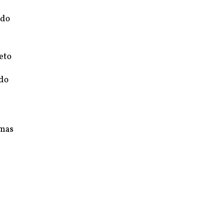
 do
eto
ido
 mas