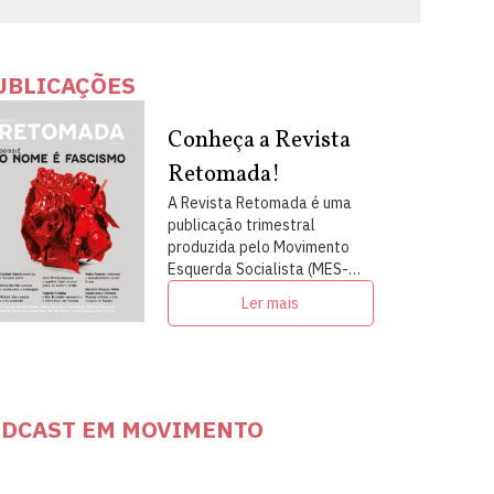
UBLICAÇÕES
Conheça a Revista
Retomada!
A Revista Retomada é uma
publicação trimestral
produzida pelo Movimento
Esquerda Socialista (MES-
PSOL) em articulação com
Ler mais
intelectuais, militantes e
artistas
DCAST EM MOVIMENTO