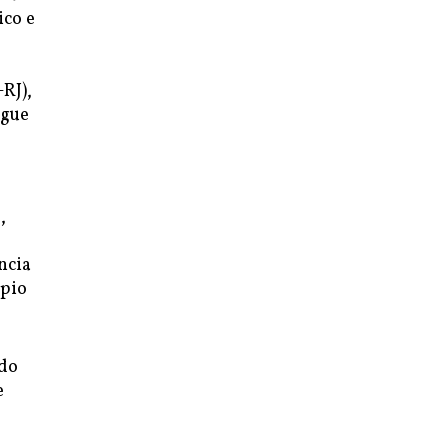
ico e
RJ),
egue
,
ncia
ípio
 do
e