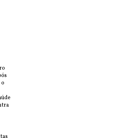
ro
pós
 o
saúde
ntra
ltas