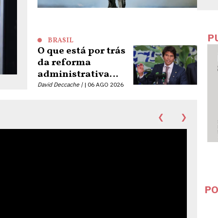
P
BRASIL
O que está por trás
da reforma
administrativa
liderada por Pedro
David Deccache |
06 AGO 2026
Paulo
❮
❯
PO