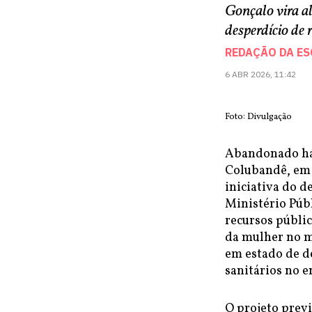
Gonçalo vira a
desperdício de 
REDAÇÃO DA E
6 ABR 2026, 11:42
Foto: Divulgação
Abandonado há 
Colubandê, em 
iniciativa do d
Ministério Públ
recursos públi
da mulher no mu
em estado de d
sanitários no e
O projeto previ