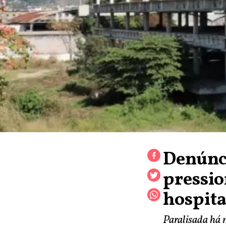
Denúnci
pressi
hospit
Paralisada há 