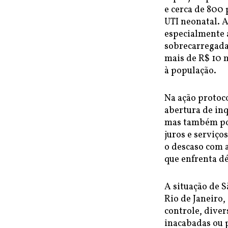
e cerca de 800 
UTI neonatal. 
especialmente 
sobrecarregada
mais de R$ 10 m
à população.
Na ação protoco
abertura de inq
mas também pos
juros e serviço
o descaso com 
que enfrenta dé
A situação de 
Rio de Janeiro,
controle, dive
inacabadas ou p