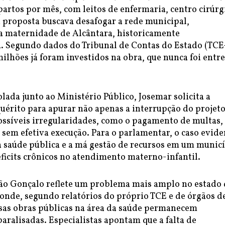
partos por mês, com leitos de enfermaria, centro cirúrg
A proposta buscava desafogar a rede municipal,
a maternidade de Alcântara, historicamente
. Segundo dados do Tribunal de Contas do Estado (TCE-
ilhões já foram investidos na obra, que nunca foi entr
lada junto ao Ministério Público, Josemar solicita a
uérito para apurar não apenas a interrupção do projeto
síveis irregularidades, como o pagamento de multas,
s sem efetiva execução. Para o parlamentar, o caso evide
a saúde pública e a má gestão de recursos em um munic
ficits crônicos no atendimento materno-infantil.
São Gonçalo reflete um problema mais amplo no estado
 onde, segundo relatórios do próprio TCE e de órgãos d
rsas obras públicas na área da saúde permanecem
aralisadas. Especialistas apontam que a falta de