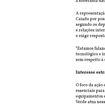
à soberania nac
A representaçã
Caiado por poss
segundo os dep
e relações inte
e exige respost
“Estamos falan
tecnológico e i
sem respeito à 
Interesse estr
O foco da ação 
essenciais para
equipamentos e
Verde atua nes