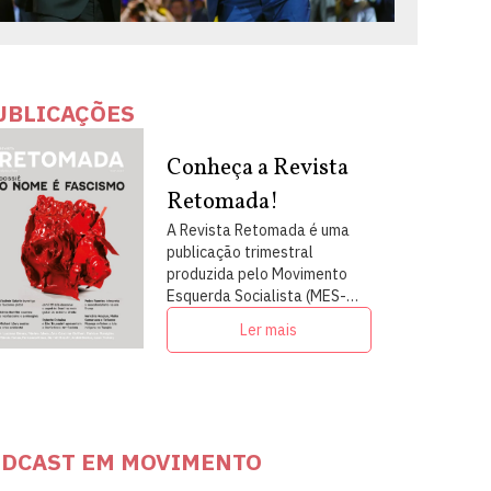
UBLICAÇÕES
Conheça a Revista
Retomada!
A Revista Retomada é uma
publicação trimestral
produzida pelo Movimento
Esquerda Socialista (MES-
PSOL) em articulação com
Ler mais
intelectuais, militantes e
artistas
DCAST EM MOVIMENTO