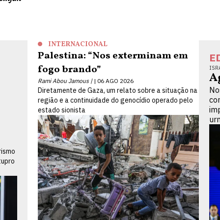
INTERNACIONAL
Palestina: “Nos exterminam em
E
fogo brando”
ISR
A
Rami Abou Jamous |
06 AGO 2026
No
Diretamente de Gaza, um relato sobre a situação na
co
região e a continuidade do genocídio operado pelo
im
estado sionista
ur
rismo
tupro