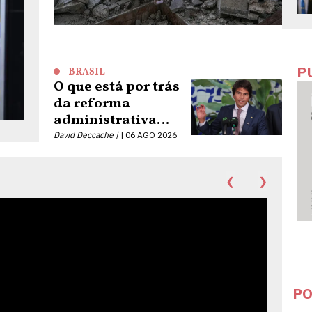
P
BRASIL
O que está por trás
da reforma
administrativa
liderada por Pedro
David Deccache |
06 AGO 2026
Paulo
❮
❯
PO