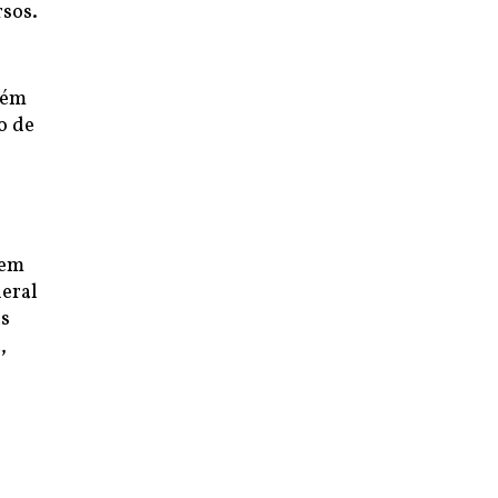
rsos.
lém
o de
 em
deral
as
,