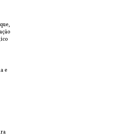
que,
ação
gico
a e
s
ira