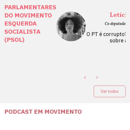
PARLAMENTARES
ais Direitos
Letíci
DO MOVIMENTO
ESQUERDA
etano do Sul, SP)
Co-deputada Es
SOCIALISTA
 Mulheres por +
O PT é corrupto? 
(PSOL)
stério Público abre
sobre a
a Vice-Prefeito de
paganda eleitoral
. ￼
<
>
Ver todos
PODCAST EM MOVIMENTO