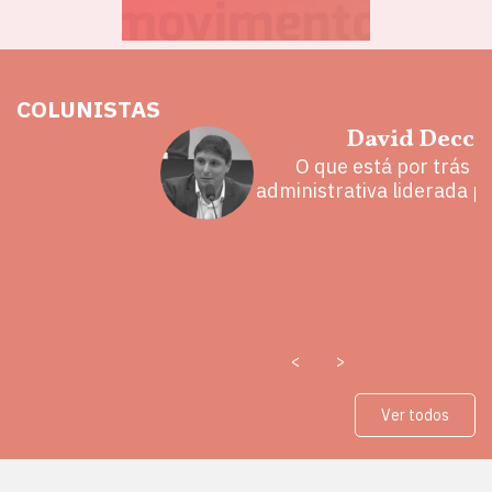
COLUNISTAS
hoz
David Decca
eita e a
O que está por trás 
 mal
administrativa liderada p
<
>
Ver todos