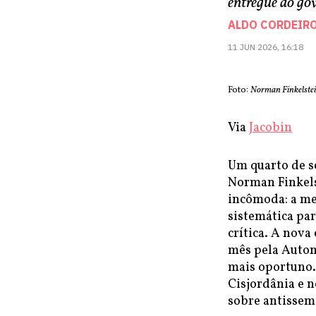
entregue ao gov
ALDO CORDEIR
11 JUN 2026, 16:18
Foto:
Norman Finkelstei
Via
Jacobin
Um quarto de sé
Norman Finkels
incômoda: a me
sistemática par
crítica. A nova
mês pela Auton
mais oportuno.
Cisjordânia e n
sobre antissem