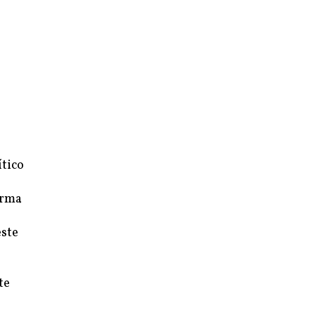
ítico
orma
este
te