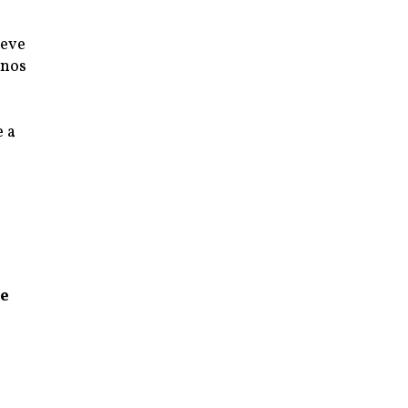
deve
 nos
e a
 e