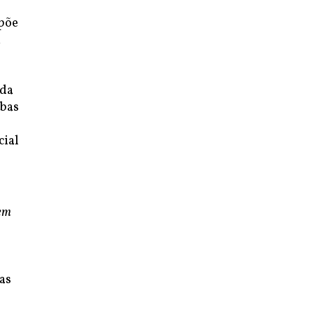
opõe
A
ada
mbas
cial
 em
as