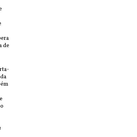
e
e
pera
a de
rta-
 da
mbém
e
lo
m