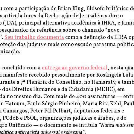
 com a participação de Brian Klug, filósofo britânico d
s articuladores da Declaração de Jerusalém sobre o
 (JDA), principal alternativa acadêmica à IHRA, e Jami
pesquisador de referência sobre o chamado “novo
”.
Seu trabalho documenta
como a definição da IHRA o
teção dos judeus e mais como escudo para uma polític
onização.
i concluído com a
entrega ao governo federal
, nesta qua
 um manifesto recebido pessoalmente por Rosângela Lula
 durante a 7ª Plenária do Conselhão, no Itamaraty, e ta
o dos Direitos Humanos e da Cidadania (MDHC), em
ada no mesmo dia. Com mais de 400 assinaturas — entr
on Hatoum, Paulo Sérgio Pinheiro, Maria Rita Kehl, Pau
 Camargos, Peter Pál Pelbart, deputados federais e
, PCdoB e PSOL, organizações judaicas e árabes, e do
o Unificado — o documento se intitula
“Nunca mais se
olítica antirracista universal e soberana”
.