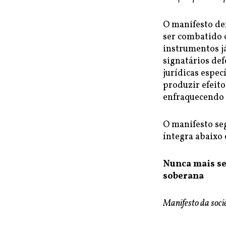
O manifesto de
ser combatido c
instrumentos j
signatários def
jurídicas espec
produzir efeito
enfraquecendo 
O manifesto seg
íntegra abaixo
Nunca mais se
soberana
Manifesto da socie