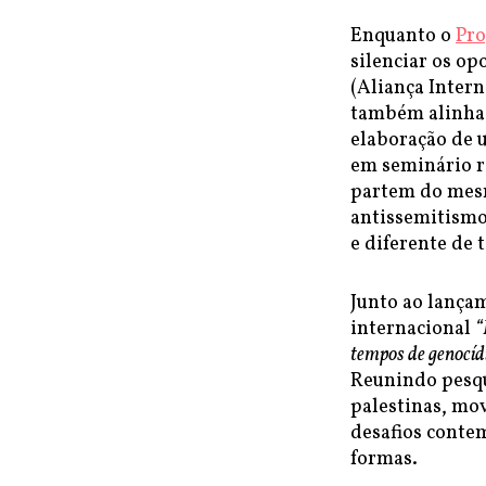
Enquanto o
Pro
silenciar os op
(Aliança Intern
também alinhad
elaboração de 
em seminário r
partem do mesm
antissemitismo
e diferente de 
Junto ao lançam
internacional
“
tempos de genocíd
Reunindo pesqui
palestinas, mo
desafios conte
formas.