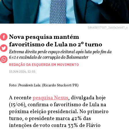
54645857507_2ab0a2eb47_o
Nova pesquisa mantém
favoritismo de Lula no 2º turno
Extrema direita perde espaço eleitoral após luta pelo fim da
6×1 e escândalo de corrupção do Bolsomaster
REDAÇÃO DA ESQUERDA EM MOVIMENTO
15 JUN 2026, 12:55
Foto:
Presidente Lula
. (Ricardo Stuckert/PR)
A recente
pesquisa Nexus
, divulgada hoje
(15/06), confirma o favoritismo de Lula na
próxima eleição presidencial. No primeiro
turno, o presidente marca 42% das
intenções de voto contra 33% de Flávio