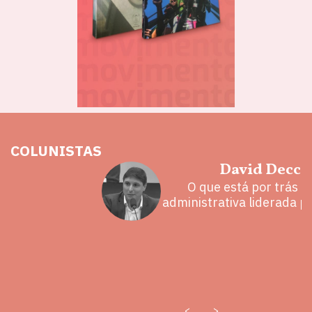
COLUNISTAS
hoz
David Decca
eita e a
O que está por trás 
 mal
administrativa liderada p
<
>