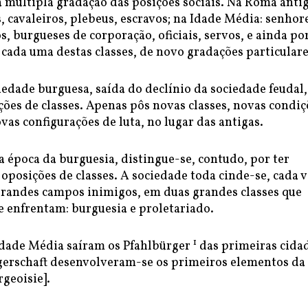
 múltipla gradação das posições sociais. Na Roma anti
, cavaleiros, plebeus, escravos; na Idade Média: senhor
os, burgueses de corporação, oficiais, servos, e ainda po
cada uma destas classes, de novo gradações particulare
edade burguesa, saída do declínio da sociedade feudal,
ções de classes. Apenas pôs novas classes, novas condiç
vas configurações de luta, no lugar das antigas.
a época da burguesia, distingue-se, contudo, por ter
 oposições de classes. A sociedade toda cinde-se, cada 
grandes campos inimigos, em duas grandes classes que
e enfrentam: burguesia e proletariado.
1
Idade Média saíram os Pfahlbürger
das primeiras cidad
gerschaft desenvolveram-se os primeiros elementos da
geoisie].