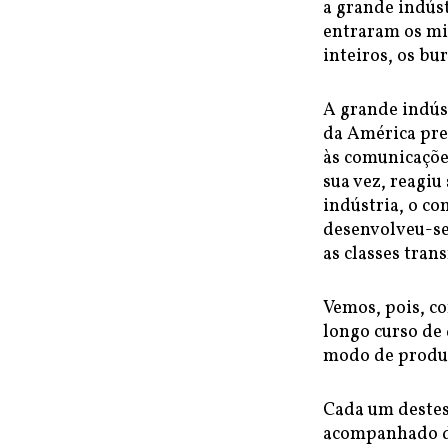
a grande indús
entraram os mil
inteiros, os b
A grande indús
da América pre
às comunicaçõe
sua vez, reagiu
indústria, o c
desenvolveu-se 
as classes tra
Vemos, pois, c
longo curso de
modo de produç
Cada um destes
acompanhado de