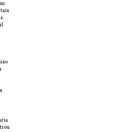
um
tais
as
al
 não
a
s
a
aria
trou