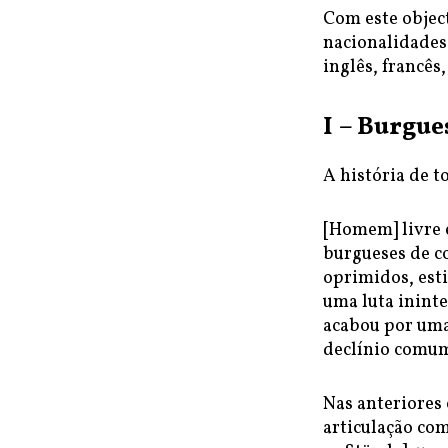
Com este objec
nacionalidades
inglês, francês
I – Burgue
A história de to
[Homem] livre e
burgueses de co
oprimidos, est
uma luta ininte
acabou por uma
declínio comum
Nas anteriores
articulação com