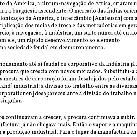
o da América, a circum-navegação de África, criaram 
ara a burguesia ascendente. O mercado das Índias orien
olonização da América, o intercâmbio [Austausch] com 
tiplicação dos meios de troca e das mercadorias em ger
io, à navegação, à indústria, um surto nunca até então
com ele, um rápido desenvolvimento ao elemento
 na sociedade feudal em desmoronamento.
onamento até aí feudal ou corporativo da indústria já
 procura que crescia com novos mercados. Substituiu-a 
s mestres de corporação foram desalojados pelo estado
and] industrial; a divisão do trabalho entre as diversa
orporationen] desapareceu ante a divisão do trabalho n
 singular.
s continuavam a crescer, a procura continuava a subir.
actura já não chegava mais. Então o vapor e a maquin
 a produção industrial. Para o lugar da manufactura en