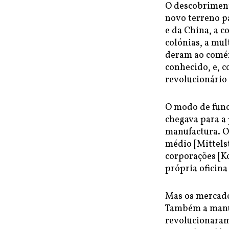
O descobriment
novo terreno p
e da China, a c
colónias, a mul
deram ao comérc
conhecido, e, 
revolucionário
O modo de funci
chegava para a
manufactura. O
médio [Mittelst
corporações [K
própria oficina
Mas os mercado
Também a manuf
revolucionaram