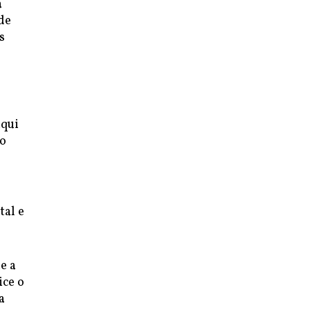
a
de
s
aqui
 o
tal e
e a
ice o
a