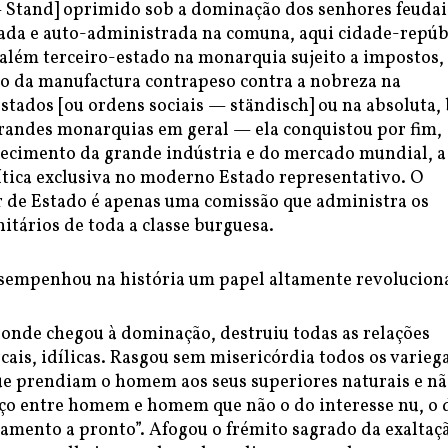
 Stand] oprimido sob a dominação dos senhores feudai
ada e auto-administrada na comuna, aqui cidade-repúb
além terceiro-estado na monarquia sujeito a impostos,
o da manufactura contrapeso contra a nobreza na
tados [ou ordens sociais — ständisch] ou na absoluta,
grandes monarquias em geral — ela conquistou por fim,
lecimento da grande indústria e do mercado mundial, a
tica exclusiva no moderno Estado representativo. O
de Estado é apenas uma comissão que administra os
tários de toda a classe burguesa.
sempenhou na história um papel altamente revolucioná
 onde chegou à dominação, destruiu todas as relações
rcais, idílicas. Rasgou sem misericórdia todos os varieg
que prendiam o homem aos seus superiores naturais e n
aço entre homem e homem que não o do interesse nu, o 
gamento a pronto”. Afogou o frémito sagrado da exaltaç