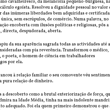
asmo cavalheiresco, da melancolia pequeno-burguesa, n
cálculo egoísta. Resolveu a dignidade pessoal no valor 
ar das inúmeras liberdades bem adquiridas e certificada
e única, sem escrúpulos, de comércio. Numa palavra, no
ação encoberta com ilusões políticas e religiosas, pôs a
, directa, despudorada, aberta.
piu da sua aparência sagrada todas as actividades até 
onsideradas com pia reverência. Transformou o médico,
e, o poeta, o homem de ciência em trabalhadores
gos por ela.
ancou à relação familiar o seu comovente véu sentimen
a pura relação de dinheiro.
 a descoberto como a brutal exteriorização de força, qu
admira na Idade Média, tinha na mais indolente mandri
o adequado. Foi ela quem primeiro demonstrou o que 