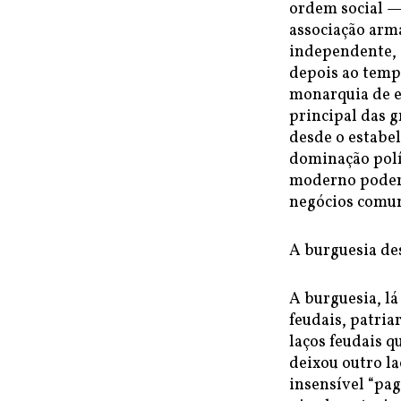
ordem social —
associação arm
independente, 
depois ao temp
monarquia de es
principal das 
desde o estabe
dominação polí
moderno poder 
negócios comuni
A burguesia de
A burguesia, lá
feudais, patria
laços feudais 
deixou outro l
insensível “pa