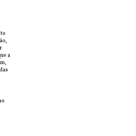
nto
ão,
r
que a
am,
odas
no