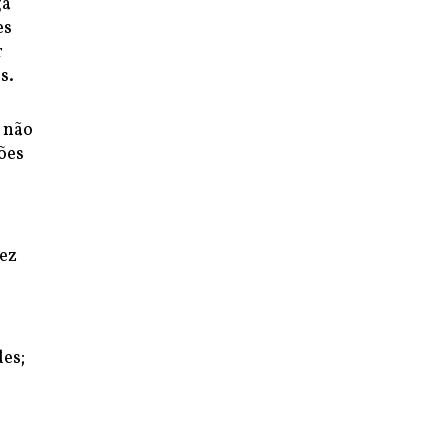
ga
es
r
s.
 não
ões
vez
es;