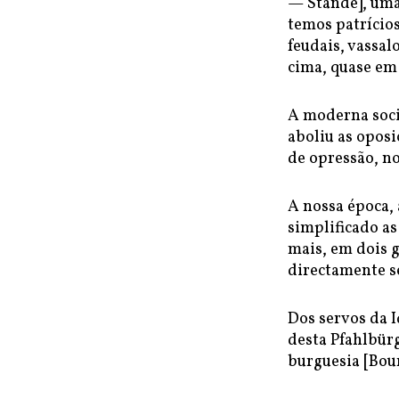
— Stände], uma
temos patrícios
feudais, vassal
cima, quase em 
A moderna soci
aboliu as oposi
de opressão, no
A nossa época, 
simplificado as
mais, em dois 
directamente s
Dos servos da 
desta Pfahlbür
burguesia [Bour