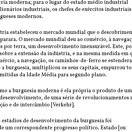
tria moderna; para o lugar do estado médio industrial
ionários industriais, os chefes de exércitos industriais
urgueses modernos.
tria estabeleceu o mercado mundial que o descobrime
parara. O mercado mundial deu ao comércio, à navegaç
s por terra, um desenvolvimento imensurável. Este, po
 sobre a extensão da indústria, e na mesma medida em 
omércio, a navegação, os caminhos-de-ferro se estender
a burguesia, multiplicou os seus capitais, empurrou t
nsmitidas da Idade Média para segundo plano.
omo a burguesia moderna é ela própria o produto de um
 desenvolvimento, de uma série de revolucionamentos 
ão e de intercâmbio [Verkehr].
 estádios de desenvolvimento da burguesia foi
 um correspondente progresso político. Estado [ou