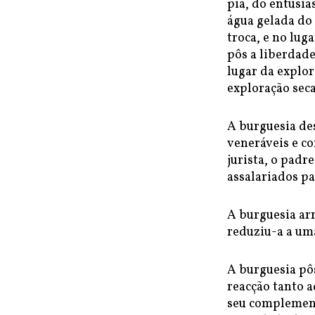
pia, do entusi
água gelada do 
troca, e no lug
pôs a liberdad
lugar da explor
exploração seca
A burguesia des
veneráveis e c
jurista, o padr
assalariados pa
A burguesia arr
reduziu-a a um
A burguesia pôs
reacção tanto 
seu complement