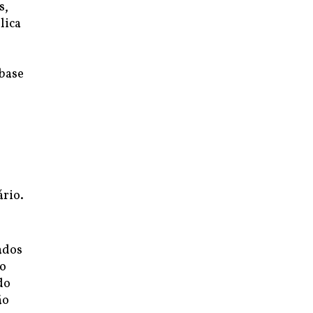
s,
lica
 base
rio.
ados
ão
do
ão