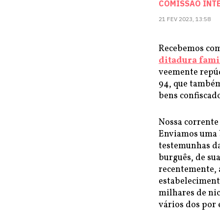
COMISSÃO INT
21 FEV 2023, 13:58
Recebemos com 
ditadura fami
veemente repúd
94, que também
bens confiscado
Nossa corrente 
Enviamos uma b
testemunhas da
burguês, de sua
recentemente, a
estabeleciment
milhares de nic
vários dos por 