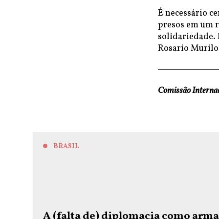
É necessário ce
presos em um re
solidariedade. 
Rosario Murilo
Comissão Intern
BRASIL
A (falta de) diplomacia como arm