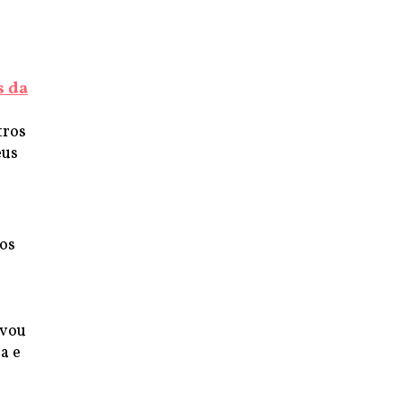
s da
tros
eus
os
evou
a e