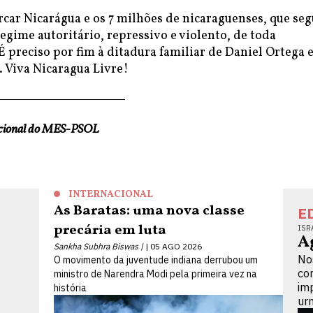
rcar Nicarágua e os 7 milhões de nicaraguenses, que se
gime autoritário, repressivo e violento, de toda
É preciso por fim à ditadura familiar de Daniel Ortega 
. Viva Nicaragua Livre!
acional do MES-PSOL
INTERNACIONAL
As Baratas: uma nova classe
E
precária em luta
ISR
A
Sankha Subhra Biswas |
05 AGO 2026
No
O movimento da juventude indiana derrubou um
co
ministro de Narendra Modi pela primeira vez na
im
história
ur
a