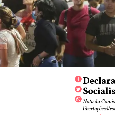
Declar
Sociali
Nota da Comiss
libertações/des