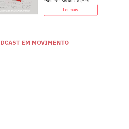
Esquerda Socialista (MES-
PSOL) em articulação com
Ler mais
intelectuais, militantes e
artistas
DCAST EM MOVIMENTO