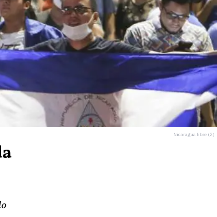
Nicaragua libre (2)
da
lo