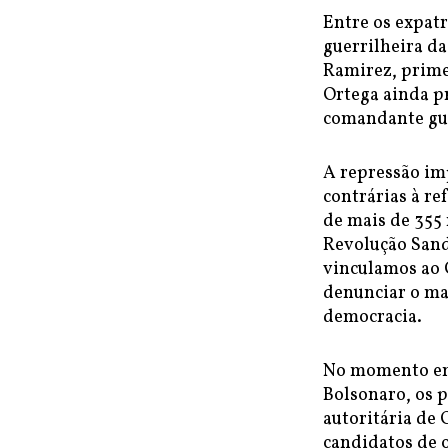
Entre os expat
guerrilheira d
Ramirez, prime
Ortega ainda p
comandante gue
A repressão im
contrárias à re
de mais de 355
Revolução Sand
vinculamos ao 
denunciar o mas
democracia.
No momento em 
Bolsonaro, os p
autoritária de
candidatos de 