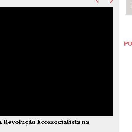
❮
❯
PO
Revolução Ecossocialista na