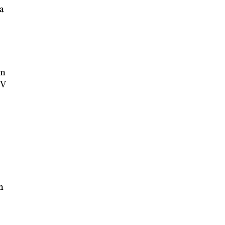
a
em
IV
m