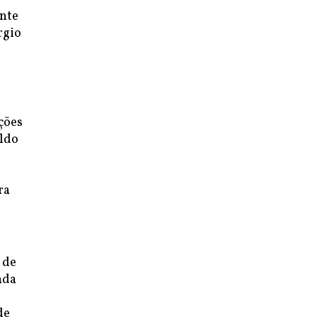
ante
rgio
ções
aldo
ra
 de
ada
de