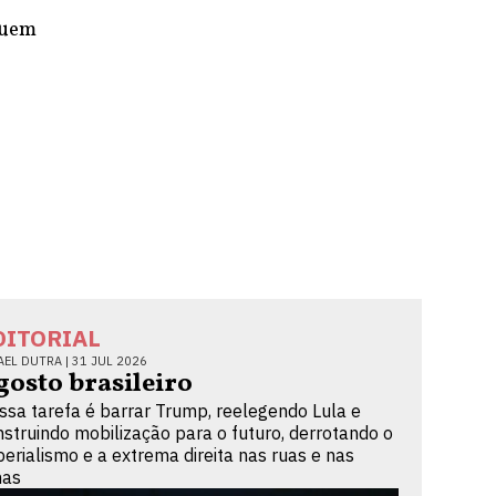
guem
e
DITORIAL
AEL DUTRA |
31 JUL 2026
gosto brasileiro
ssa tarefa é barrar Trump, reelegendo Lula e
nstruindo mobilização para o futuro, derrotando o
perialismo e a extrema direita nas ruas e nas
nas