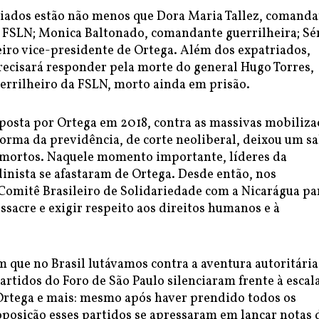
riados estão não menos que Dora Maria Tallez, comand
a FSLN; Monica Baltonado, comandante guerrilheira; Sé
iro vice-presidente de Ortega. Além dos expatriados,
recisará responder pela morte do general Hugo Torres,
rrilheiro da FSLN, morto ainda em prisão.
posta por Ortega em 2018, contra as massivas mobiliza
forma da previdência, de corte neoliberal, deixou um s
 mortos. Naquele momento importante, líderes da
inista se afastaram de Ortega. Desde então, nos
Comitê Brasileiro de Solidariedade com a Nicarágua pa
sacre e exigir respeito aos direitos humanos e à
que no Brasil lutávamos contra a aventura autoritária
artidos do Foro de São Paulo silenciaram frente à escal
 Ortega e mais: mesmo após haver prendido todos os
oposição esses partidos se apressaram em lançar notas 