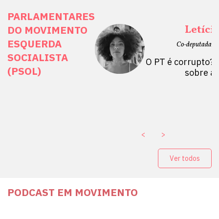
PARLAMENTARES
ais Direitos
Letíci
DO MOVIMENTO
ESQUERDA
etano do Sul, SP)
Co-deputada Es
SOCIALISTA
 Mulheres por +
O PT é corrupto? 
(PSOL)
stério Público abre
sobre a
a Vice-Prefeito de
paganda eleitoral
. ￼
<
>
Ver todos
PODCAST EM MOVIMENTO