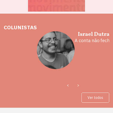
COLUNISTAS
hoz
Israel Dutra
eita e a
A conta não fecha
 mal
<
>
Ver todos