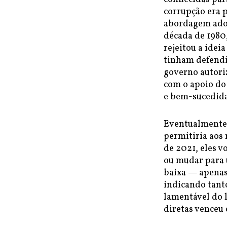
corrupção era 
abordagem adot
década de 1980,
rejeitou a ide
tinham defendi
governo autori
com o apoio do
e bem-sucedida
Eventualmente,
permitiria aos
de 2021, eles 
ou mudar para 
baixa — apena
indicando tant
lamentável do l
diretas venceu