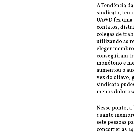
A Tendência da
sindicato, tent
UAWD fez uma 
contatos, dist
colegas de tra
utilizando as r
eleger membro
conseguiram tr
monótono e mer
aumentou o auxí
vez do oitavo,
sindicato pudes
menos doloros
Nesse ponto, a
quanto membros
sete pessoas 
concorrer às 1