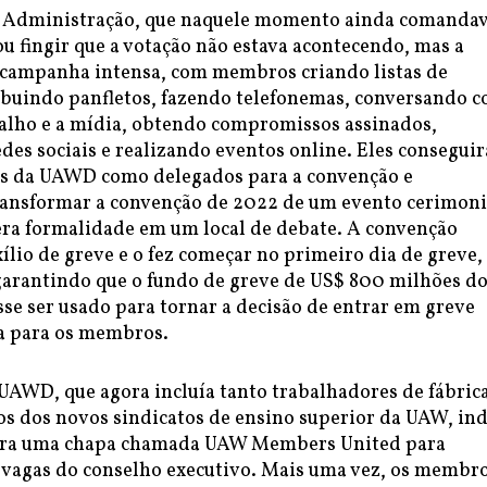
 Administração, que naquele momento ainda comandav
ou fingir que a votação não estava acontecendo, mas a
campanha intensa, com membros criando listas de
ribuindo panfletos, fazendo telefonemas, conversando 
balho e a mídia, obtendo compromissos assinados,
edes sociais e realizando eventos online. Eles consegui
s da UAWD como delegados para a convenção e
ansformar a convenção de 2022 de um evento cerimoni
a formalidade em um local de debate. A convenção
lio de greve e o fez começar no primeiro dia de greve
 garantindo que o fundo de greve de US$ 800 milhões d
se ser usado para tornar a decisão de entrar em greve
a para os membros.
 UAWD, que agora incluía tanto trabalhadores de fábric
 dos novos sindicatos de ensino superior da UAW, in
para uma chapa chamada UAW Members United para
4 vagas do conselho executivo. Mais uma vez, os membr