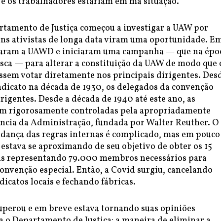
, e os trabalhadores estariam em má situação.
tamento de Justiça começou a investigar a UAW por
uns ativistas de longa data viram uma oportunidade. E
daram a UAWD e iniciaram uma campanha — que na épo
esca — para alterar a constituição da UAW de modo que 
em votar diretamente nos principais dirigentes. Desd
ndicato na década de 1930, os delegados da convenção
rigentes. Desde a década de 1940 até este ano, as
m rigorosamente controladas pela apropriadamente
cia da Administração, fundada por Walter Reuther. O
dança das regras internas é complicado, mas em pouco
stava se aproximando de seu objetivo de obter os 15
ais representando 79.000 membros necessários para
onvenção especial. Então, a Covid surgiu, cancelando
dicatos locais e fechando fábricas.
perou e em breve estava tornando suas opiniões
a o Departamento de Justiça: a maneira de eliminar a