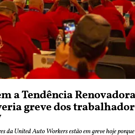
em a Tendência Renovadora
eria greve dos trabalhador
W
es da United Auto Workers estão em greve hoje porque