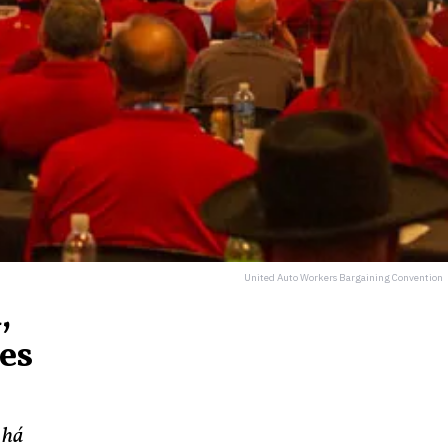
United Auto Workers Bargaining Convention
,
es
 há