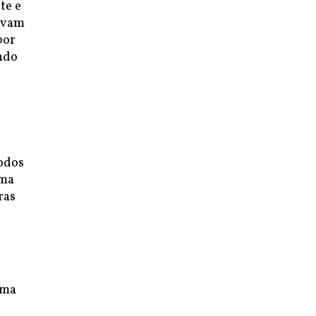
te e
tavam
por
ndo
todos
uma
ras
uma