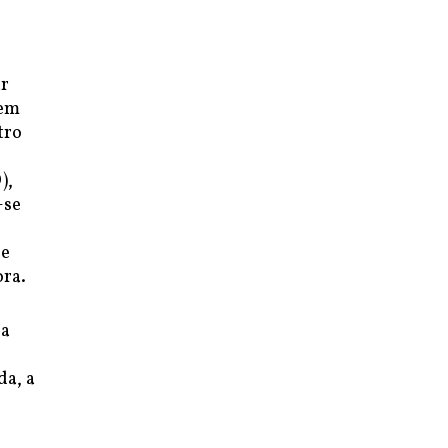
ar
 em
tro
),
-se
de
ora.
sa
da, a