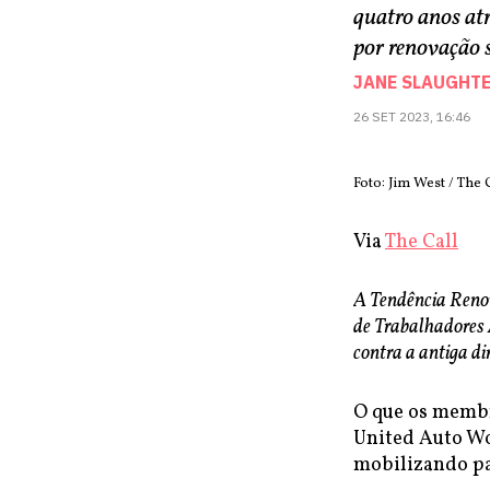
quatro anos at
por renovação 
JANE SLAUGHT
26 SET 2023, 16:46
Foto: Jim West / The 
Via
The Call
A Tendência Reno
de Trabalhadores 
contra a antiga di
O que os memb
United Auto Wo
mobilizando par