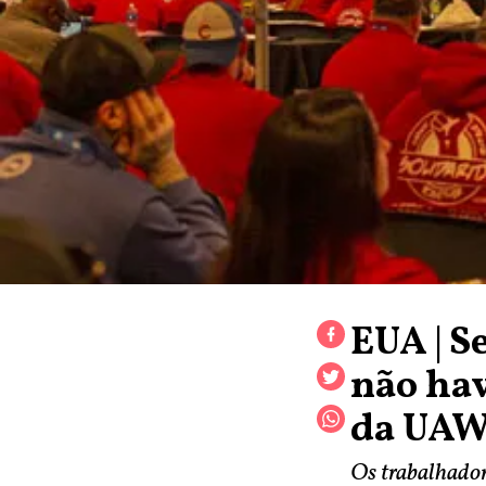
EUA | S
não hav
da UA
Os trabalhador