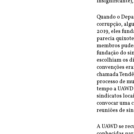
insignificante)
Quando o Depar
corrupção, alg
2019, eles fun
parecia quixot
membros pudess
fundação do si
escolhiam os di
convenções era
chamada Tendên
processo de mu
tempo a UAWD e
sindicatos loc
convocar uma c
reuniões de sin
A UAWD se recu
conhecidas par