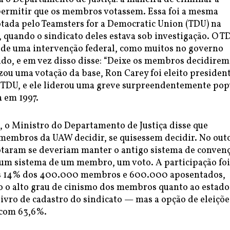
permitir que os membros votassem. Essa foi a mesma
ada pelo Teamsters for a Democratic Union (TDU) na
 quando o sindicato deles estava sob investigação. O T
ia de uma intervenção federal, como muitos no governo
do, e em vez disso disse: “Deixe os membros decidirem
zou uma votação da base, Ron Carey foi eleito presiden
 TDU, e ele liderou uma greve surpreendentemente pop
 em 1997.
 o Ministro do Departamento de Justiça disse que
 membros da UAW decidir, se quisessem decidir. No out
votaram se deveriam manter o antigo sistema de conven
um sistema de um membro, um voto. A participação foi
s 14% dos 400.000 membros e 600.000 aposentados,
o o alto grau de cinismo dos membros quanto ao estado
ivro de cadastro do sindicato — mas a opção de eleiçõe
 com 63,6%.