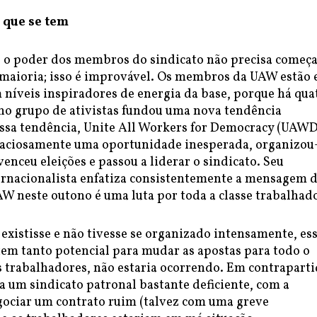
 que se tem
e o poder dos membros do sindicato não precisa começ
aioria; isso é improvável. Os membros da UAW estão
 níveis inspiradores de energia da base, porque há qua
o grupo de ativistas fundou uma nova tendência
ssa tendência, Unite All Workers for Democracy (UAWD
aciosamente uma oportunidade inesperada, organizou
enceu eleições e passou a liderar o sindicato. Seu
ernacionalista enfatiza consistentemente a mensagem 
AW neste outono é uma luta por toda a classe trabalhad
xistisse e não tivesse se organizado intensamente, es
 tem tanto potencial para mudar as apostas para todo o
trabalhadores, não estaria ocorrendo. Em contraparti
a um sindicato patronal bastante deficiente, com a
gociar um contrato ruim (talvez com uma greve