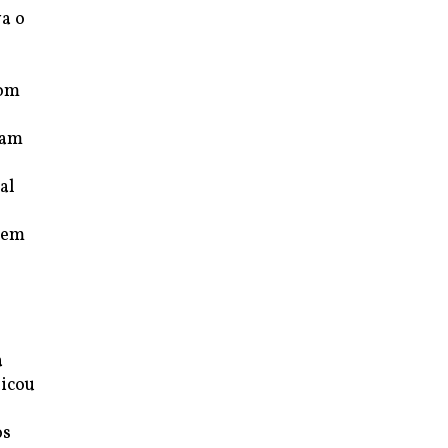
a o
com
ram
al
, em
o
a
dicou
os