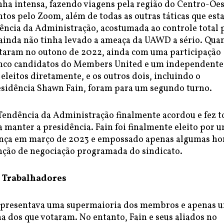
ha intensa, fazendo viagens pela região do Centro-Oes
tos pelo Zoom, além de todas as outras táticas que es
ência da Administração, acostumada ao controle total 
 ainda não tinha levado a ameaça da UAWD a sério. Qua
aram no outono de 2022, ainda com uma participação
inco candidatos do Members United e um independente
leitos diretamente, e os outros dois, incluindo o
esidência Shawn Fain, foram para um segundo turno.
 Tendência da Administração finalmente acordou e fez 
a manter a presidência. Fain foi finalmente eleito por 
nça em março de 2023 e empossado apenas algumas ho
nção de negociação programada do sindicato.
 Trabalhadores
presentava uma supermaioria dos membros e apenas 
a dos que votaram. No entanto, Fain e seus aliados no