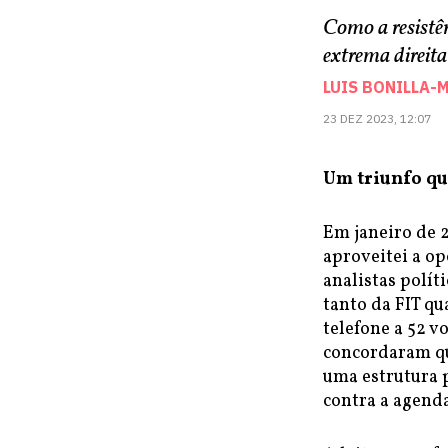
Como a resistên
extrema direita
LUIS BONILLA-
23 DEZ 2023, 12:07
Um triunfo qu
Em janeiro de 2
aproveitei a o
analistas polí
tanto da FIT qu
telefone a 52 
concordaram que
uma estrutura 
contra a agenda