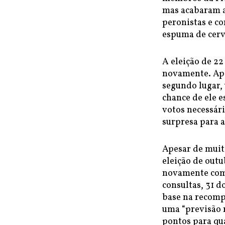
mas acabaram a
peronistas e co
espuma de cerv
A eleição de 22
novamente. Ape
segundo lugar,
chance de ele e
votos necessár
surpresa para a
Apesar de muita
eleição de out
novamente com o
consultas, 31 d
base na recompo
uma “previsão 
pontos para qu