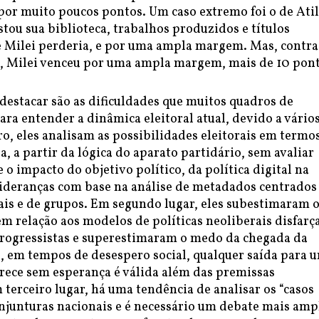
por muito poucos pontos. Um caso extremo foi o de Atil
tou sua biblioteca, trabalhos produzidos e títulos
 Milei perderia, e por uma ampla margem. Mas, contra
s, Milei venceu por uma ampla margem, mais de 10 pont
destacar são as dificuldades que muitos quadros de
ra entender a dinâmica eleitoral atual, devido a vário
ro, eles analisam as possibilidades eleitorais em termo
ja, a partir da lógica do aparato partidário, sem avaliar
 impacto do objetivo político, da política digital na
lideranças com base na análise de metadados centrado
ais e de grupos. Em segundo lugar, eles subestimaram 
em relação aos modelos de políticas neoliberais disfarç
progressistas e superestimaram o medo da chegada da
o, em tempos de desespero social, qualquer saída para 
arece sem esperança é válida além das premissas
 terceiro lugar, há uma tendência de analisar os “casos
njunturas nacionais e é necessário um debate mais amp