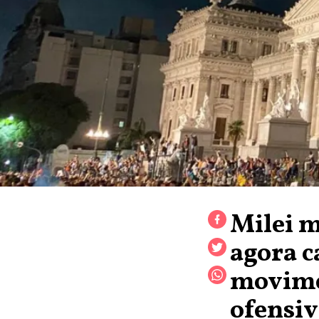
Milei m
agora c
movime
ofensiv