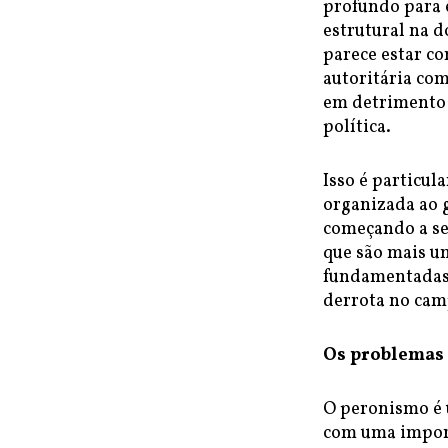
profundo para
estrutural na d
parece estar c
autoritária com
em detrimento d
política.
Isso é particul
organizada ao g
começando a se
que são mais u
fundamentadas.
derrota no camp
Os problemas
O peronismo é 
com uma import