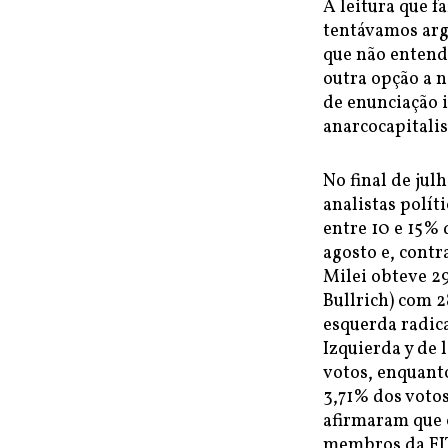
A leitura que f
tentávamos arg
que não entendí
outra opção a n
de enunciação 
anarcocapitali
No final de jul
analistas polít
entre 10 e 15% 
agosto e, contr
Milei obteve 29
Bullrich) com 2
esquerda radic
Izquierda y de 
votos, enquant
3,71% dos voto
afirmaram que 
membros da FI