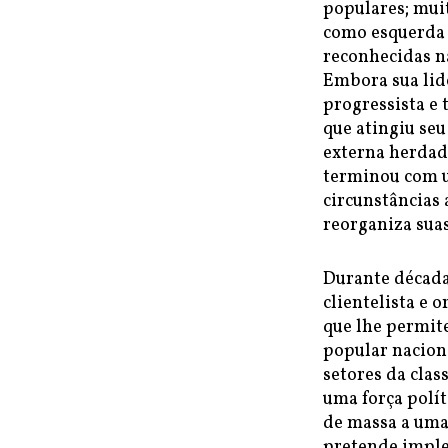
populares; muit
como esquerda 
reconhecidas n
Embora sua lide
progressista e
que atingiu se
externa herdada
terminou com u
circunstâncias 
reorganiza suas
Durante década
clientelista e
que lhe permite
popular nacion
setores da cla
uma força polít
de massa a uma
pretende impl