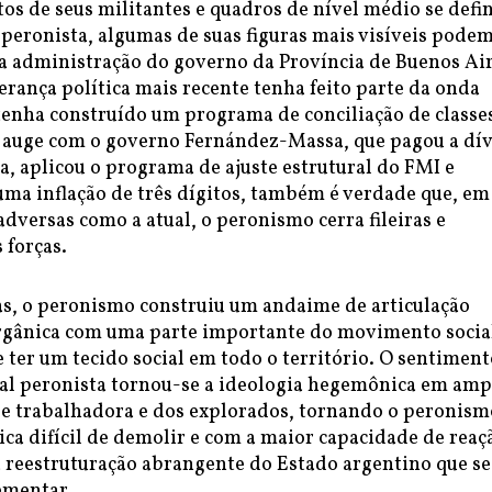
os de seus militantes e quadros de nível médio se def
peronista, algumas de suas figuras mais visíveis podem
a administração do governo da Província de Buenos Air
rança política mais recente tenha feito parte da onda
 tenha construído um programa de conciliação de classe
u auge com o governo Fernández-Massa, que pagou a dí
, aplicou o programa de ajuste estrutural do FMI e
ma inflação de três dígitos, também é verdade que, em
adversas como a atual, o peronismo cerra fileiras e
 forças.
s, o peronismo construiu um andaime de articulação
 orgânica com uma parte importante do movimento socia
 ter um tecido social em todo o território. O sentiment
al peronista tornou-se a ideologia hegemônica em amp
sse trabalhadora e dos explorados, tornando o peronism
ica difícil de demolir e com a maior capacidade de reaç
 reestruturação abrangente do Estado argentino que se
ementar.