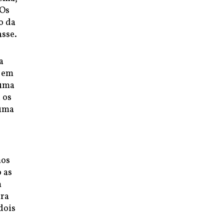
 Os
o da
asse.
a
a em
 uma
 os
 uma
mos
 as
m
era
dois