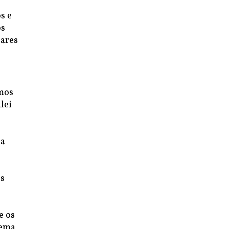
s e
os
gares
smos
lei
ia
os
e os
ema,