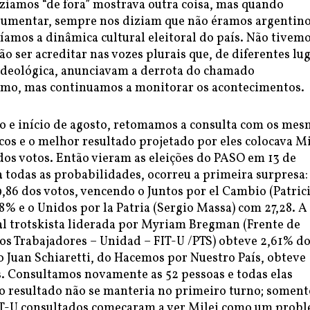
azíamos “de fora” mostrava outra coisa, mas quando
umentar, sempre nos diziam que não éramos argentino
amos a dinâmica cultural eleitoral do país. Não tivem
ão ser acreditar nas vozes plurais que, de diferentes lu
ideológica, anunciavam a derrota do chamado
smo, mas continuamos a monitorar os acontecimentos.
ho e início de agosto, retomamos a consulta com os me
icos e o melhor resultado projetado por eles colocava Mi
dos votos. Então vieram as eleições do PASO em 13 de
a todas as probabilidades, ocorreu a primeira surpresa:
,86 dos votos, vencendo o Juntos por el Cambio (Patric
8% e o Unidos por la Patria (Sergio Massa) com 27,28. A
al trotskista liderada por Myriam Bregman (Frente de
los Trabajadores – Unidad – FIT-U /PTS) obteve 2,61% d
o Juan Schiaretti, do Hacemos por Nuestro País, obteve
s. Consultamos novamente as 52 pessoas e todas elas
o resultado não se manteria no primeiro turno; soment
T-U consultados começaram a ver Milei como um probl