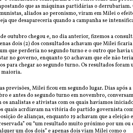
postando que as máquinas partidárias o derrubariam.
munistas, aliados ao peronismo, viram em Milei o efeit
eja que desapareceria quando a campanha se intensific
 de outubro chegou e, no dia anterior, fizemos a consult
nas dois (2) dos consultados achavam que Milei ficari
 um que perderia no segundo turno e o outro que havia
star no governo, enquanto 50 achavam que ele não teria
ios para chegar ao segundo turno. Os resultados foram
 maioria.
s previsões, Milei ficou em segundo lugar. Dias após a
ubro e antes do segundo turno em novembro, conversa
s analistas e ativistas com os quais havíamos iniciado
os quais acrdiavam na vitória do partido governista co
sição de alianças, enquanto 19 achavam que a eleição 
reservada” ou “um resultado muito próximo por um ou 
alquer um dos dois” e apenas dois viam Milei como o