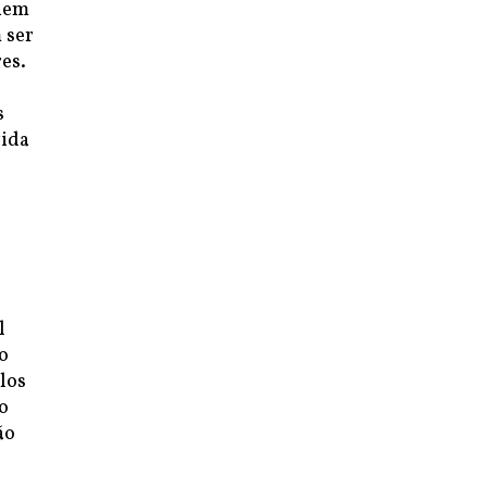
inem
 ser
es.
s
vida
l
o
los
o
ão