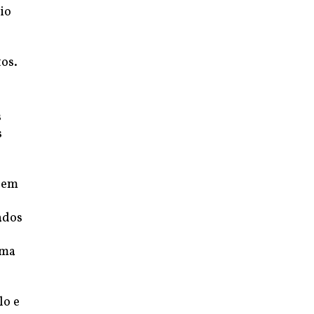
io
os.
s
s
s em
o
ados
uma
lo e