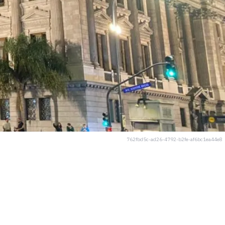
762fbd5c-ad26-4792-b2fe-af6bc1ea44e8