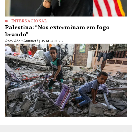
INTERNACIONAL
Palestina: “Nos exterminam em fogo
brando”
Rami Abou Jamous |
06 AGO 2026