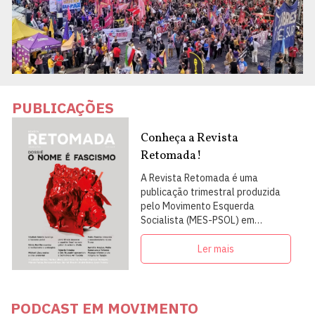
PUBLICAÇÕES
Conheça a Revista
Retomada!
A Revista Retomada é uma
publicação trimestral produzida
pelo Movimento Esquerda
Socialista (MES-PSOL) em
articulação com intelectuais,
militantes e artistas
Ler mais
PODCAST EM MOVIMENTO