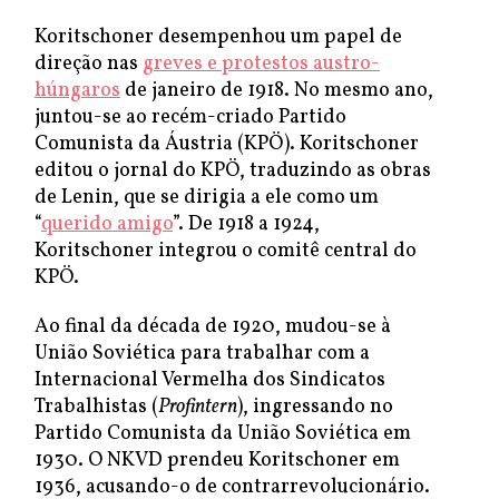
Koritschoner desempenhou um papel de
direção nas
greves e protestos austro-
húngaros
de janeiro de 1918. No mesmo ano,
juntou-se ao recém-criado Partido
Comunista da Áustria (KPÖ). Koritschoner
editou o jornal do KPÖ, traduzindo as obras
de Lenin, que se dirigia a ele como um
“
querido amigo
”. De 1918 a 1924,
Koritschoner integrou o comitê central do
KPÖ.
Ao final da década de 1920, mudou-se à
União Soviética para trabalhar com a
Internacional Vermelha dos Sindicatos
Trabalhistas (
Profintern
), ingressando no
Partido Comunista da União Soviética em
1930. O NKVD prendeu Koritschoner em
1936, acusando-o de contrarrevolucionário.