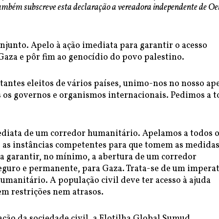
também subscreve esta declaração a vereadora independente de Oei
junto. Apelo à ação imediata para garantir o acesso
Gaza e pôr fim ao genocídio do povo palestino.
antes eleitos de vários países, unimo-nos no nosso ap
s os governos e organismos internacionais. Pedimos a 
ediata de um corredor humanitário. Apelamos a todos 
as as instâncias competentes para que tomem as medida
ra garantir, no mínimo, a abertura de um corredor
eguro e permanente, para Gaza. Trata-se de um impera
humanitário. A população civil deve ter acesso à ajuda
em restrições nem atrasos.
ação da sociedade civil, a Flotilha Global Sumud.