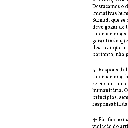
Destacamos o di
iniciativas hum
Sumud, que se 
deve gozar de t
internacionais 
garantindo que
destacar que a 
portanto, não 
3- Responsabil
internacional h
se encontram em
humanitária. O
princípios, se
responsabilidad
4- Pôr fim ao u
violação do ar