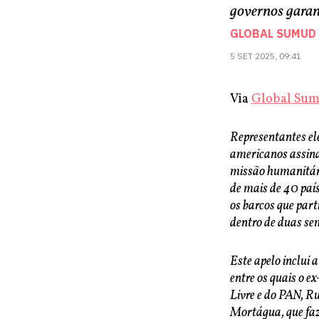
governos garan
GLOBAL SUMUD 
5 SET 2025, 09:41
Via
Global Sumu
Representantes ele
americanos assina
missão humanitári
de mais de 40 paí
os barcos que par
dentro de duas se
Este apelo inclui 
entre os quais o e
Livre e do PAN, R
Mortágua, que faz