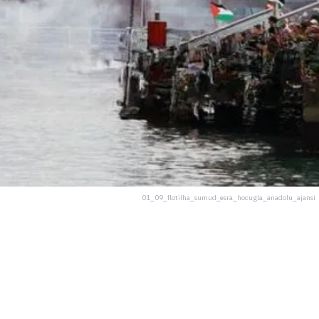
01_09_flotilha_sumud_esra_hocugla_anadolu_ajansi