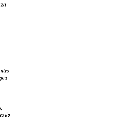
aza
antes
igou
s,
res do
s