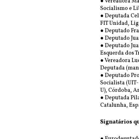
● Vereadora Ma
Socialismo e Li
● Deputada Cel
FIT Unidad, Lig
● Deputado Fra
● Deputado Jua
● Deputado Juan
Esquerda dos T
● Vereadora Lu
Deputada (man
● Deputado Pro
Socialista (UIT
U), Córdoba, A
● Deputada Pila
Catalunha, Es
Signatários q
● Eurodeputado