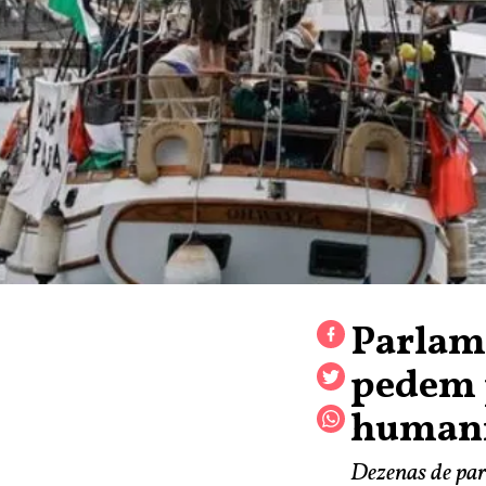
Parlame
pedem p
humani
Dezenas de parl