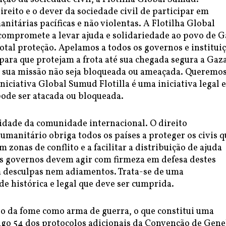
reito e o dever da sociedade civil de participar em
anitárias pacíficas e não violentas. A Flotilha Global
compromete a levar ajuda e solidariedade ao povo de G
otal proteção. Apelamos a todos os governos e institui
para que protejam a frota até sua chegada segura a Gaza
 sua missão não seja bloqueada ou ameaçada. Queremo
iniciativa Global Sumud Flotilla é uma iniciativa legal e
pode ser atacada ou bloqueada.
idade da comunidade internacional. O direito
umanitário obriga todos os países a proteger os civis q
 zonas de conflito e a facilitar a distribuição de ajuda
s governos devem agir com firmeza em defesa destes
m desculpas nem adiamentos. Trata-se de uma
e histórica e legal que deve ser cumprida.
so da fome como arma de guerra, o que constitui uma
tigo 54 dos protocolos adicionais da Convenção de Gene