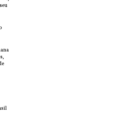
 seu
o
mana
s,
de
sil