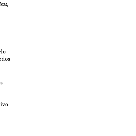
ras,
elo
todos
os
s
tivo