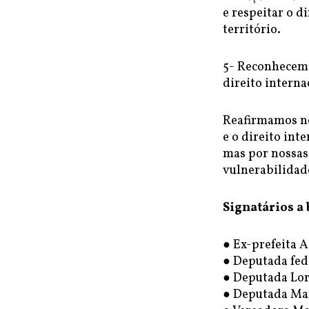
e respeitar o d
território.
5- Reconhecemo
direito interna
Reafirmamos no
e o direito int
mas por nossas
vulnerabilidad
Signatários a 
● Ex-prefeita 
● Deputada fede
● Deputada Lor
● Deputada Mar