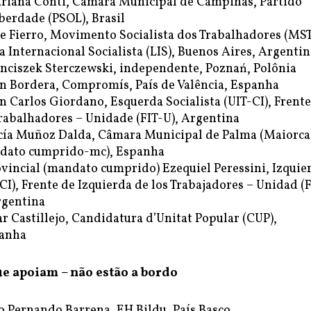
riana Conti, Câmara Municipal de Campinas, Partido
berdade (PSOL), Brasil
e Fierro, Movimento Socialista dos Trabalhadores (MST
a Internacional Socialista (LIS), Buenos Aires, Argentin
nciszek Sterczewski, independente, Poznań, Polônia
n Bordera, Compromís, País de Valência, Espanha
 Carlos Giordano, Esquerda Socialista (UIT-CI), Frente
rabalhadores – Unidade (FIT-U), Argentina
cía Muñoz Dalda, Câmara Municipal de Palma (Maiorca
dato cumprido-mc), Espanha
vincial (mandato cumprido) Ezequiel Peressini, Izquie
-CI), Frente de Izquierda de los Trabajadores – Unidad (
rgentina
r Castillejo, Candidatura d’Unitat Popular (CUP),
panha
ue apoiam – não estão a bordo
 Pernando Barrena, EH Bildu, País Basco