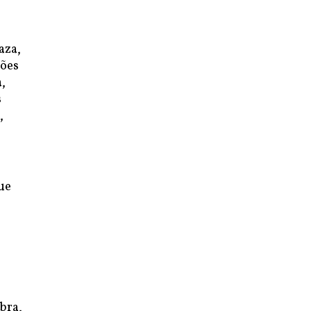
aza,
ções
,
s
,
ue
bra,