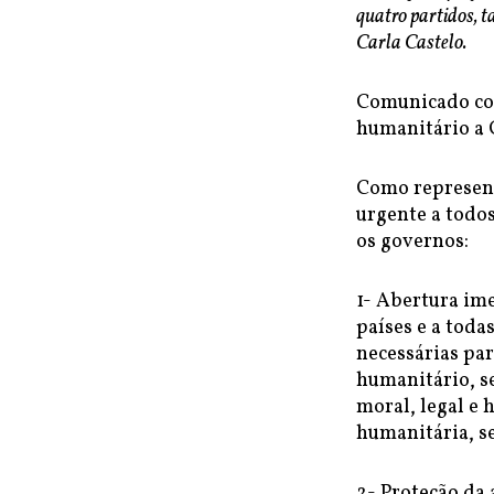
quatro partidos, 
Carla Castelo.
Comunicado con
humanitário a 
Como represent
urgente a todo
os governos:
1- Abertura im
países e a tod
necessárias pa
humanitário, s
moral, legal e 
humanitária, s
2- Proteção da 