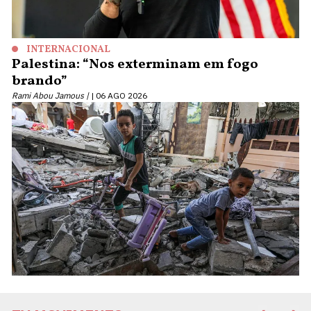
INTERNACIONAL
Palestina: “Nos exterminam em fogo
brando”
Rami Abou Jamous |
06 AGO 2026