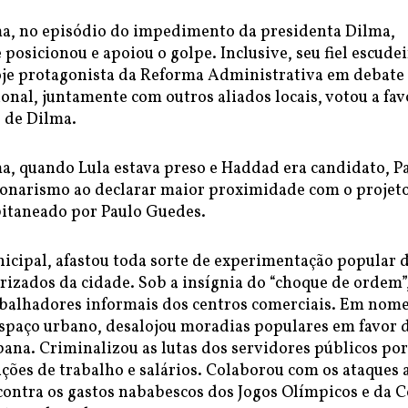
, no episódio do impedimento da presidenta Dilma,
posicionou e apoiou o golpe. Inclusive, seu fiel escude
oje protagonista da Reforma Administrativa em debate
nal, juntamente com outros aliados locais, votou a fav
 de Dilma.
, quando Lula estava preso e Haddad era candidato, P
lsonarismo ao declarar maior proximidade com o projet
apitaneado por Paulo Guedes.
cipal, afastou toda sorte de experimentação popular 
orizados da cidade. Sob a insígnia do “choque de ordem”
abalhadores informais dos centros comerciais. Em nom
spaço urbano, desalojou moradias populares em favor 
ana. Criminalizou as lutas dos servidores públicos por
ções de trabalho e salários. Colaborou com os ataques 
contra os gastos nababescos dos Jogos Olímpicos e da C