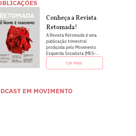
UBLICAÇÕES
Conheça a Revista
Retomada!
A Revista Retomada é uma
publicação trimestral
produzida pelo Movimento
Esquerda Socialista (MES-
PSOL) em articulação com
Ler mais
intelectuais, militantes e
artistas
DCAST EM MOVIMENTO