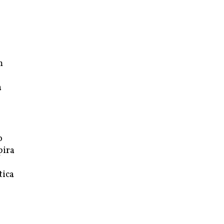
m
a
o
pira
tica