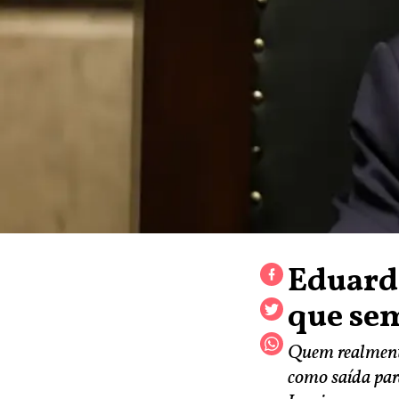
Eduard
que sem
Quem realmente
como saída par