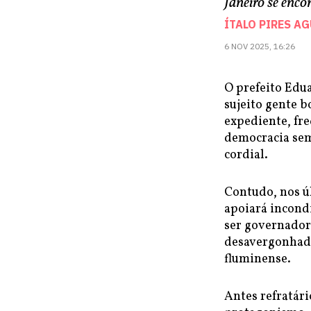
Janeiro se enc
ÍTALO PIRES A
6 NOV 2025, 16:26
O prefeito Edu
sujeito gente 
expediente, fr
democracia sem
cordial.
Contudo, nos ú
apoiará incondi
ser governador
desavergonhada
fluminense.
Antes refratár