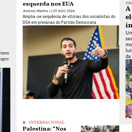
esquerda nos EUA
ISR
A
Antonio Martins |
07 AGO 2026
e
Amplia-se sequência de vitórias dos socialistas do
DSA em primárias do Partido Democrata
i
Um
se
mo
lu
rismo
da
tupro
INTERNACIONAL
Palestina: “Nos