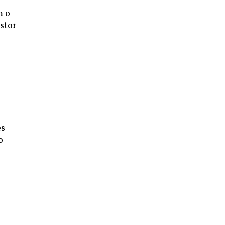
m o
stor
es
o