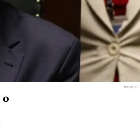
toms0787
 o
r