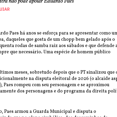
ontra não pode apoiar Eduardo Paes
GUIAR
ardo Paes há anos se esforça para se apresentar como u
boa, daqueles que gosta de um chopp bem gelado após o
equenta rodas de samba raiz aos sábados e que defende 
pre que necessário. Uma espécie de homem público
ltimos meses, sobretudo depois que o PT sinalizou que 
cionalmente na disputa eleitoral de 2026 (o alcaide as
), Paes rompeu com seu personagem e se aproximou
mente dos personagens e do programa da direita polí
io, Paes armou a Guarda Municipal e disputa o