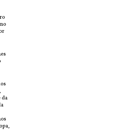
iro
 no
or
aes
o
dos
,
e da
da
aos
opa,