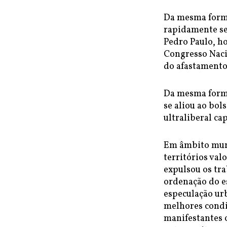
Da mesma forma
rapidamente se 
Pedro Paulo, h
Congresso Nacio
do afastamento
Da mesma forma
se aliou ao bo
ultraliberal c
Em âmbito muni
territórios val
expulsou os tr
ordenação do e
especulação urb
melhores condi
manifestantes 