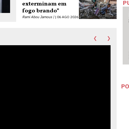
P
exterminam em
fogo brando”
Rami Abou Jamous |
06 AGO 2026
❮
❯
PO