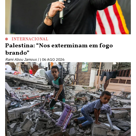
INTERNACIONAL
Palestina: “Nos exterminam em fogo
brando”
Rami Abou Jamous |
06 AGO 2026