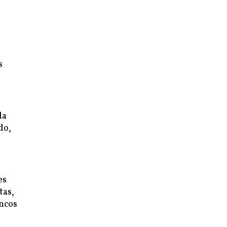
s
da
do,
es
tas,
ncos