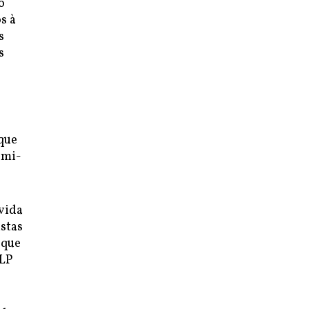
o
s à
s
s
que
emi-
vida
istas
 que
PLP