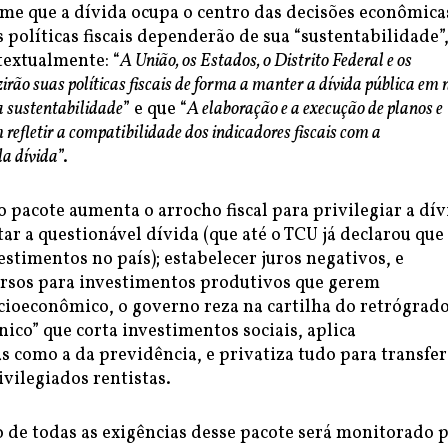
me que a dívida ocupa o centro das decisões econômicas
 políticas fiscais dependerão de sua “sustentabilidade”
textualmente: “
A União, os Estados, o Distrito Federal e os
rão suas políticas fiscais de forma a manter a dívida pública em n
 sustentabilidade
” e que “
A elaboração e a execução de planos e
efletir a compatibilidade dos indicadores fiscais com a
da dívida
”.
o pacote aumenta o arrocho fiscal para privilegiar a dív
ar a questionável dívida (que até o TCU já declarou que
estimentos no país); estabelecer juros negativos, e
ursos para investimentos produtivos que gerem
cioeconômico, o governo reza na cartilha do retrógrad
co” que corta investimentos sociais, aplica
 como a da previdência, e privatiza tudo para transfer
ivilegiados rentistas.
de todas as exigências desse pacote será monitorado 