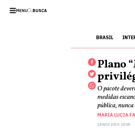
MENU
BUSCA
BRASIL
INTE
Plano “
privilé
O pacote dever
medidas escanc
pública, nunca
MARIA LUCIA F
18 NOV 2019, 20:00