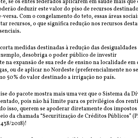
te, se os entes federados aplicarem em saúde mais que 
oderão deduzir este valor do piso de recursos destinado
e-versa. Com o congelamento do teto, essas áreas sociai
tar recursos, o que significa redução nos recursos desta
senciais.
 corta medidas destinadas à redução das desigualdades
exemplo, desobriga o poder público de investir
te na expansão de sua rede de ensino na localidade em 
agas, ou de aplicar no Nordeste (preferencialmente no s
o 50% do valor destinado a irrigação no país.
lise do pacote mostra mais uma vez que o Sistema da Dí
rentado, pois não há limite para os privilégios dos rent
udo isso, querem se apoderar diretamente dos impostos
io da chamada “Securitização de Créditos Públicos” (
 438/2018)!