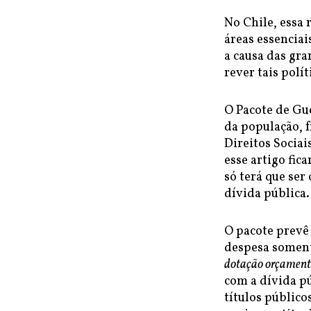
No Chile, essa 
áreas essenciai
a causa das gr
rever tais polí
O Pacote de Gu
da população, f
Direitos Sociai
esse artigo fic
só terá que se
dívida pública.
O pacote prevê 
despesa soment
dotação orçament
com a dívida pú
títulos público