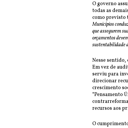
O governo assu
todas as demais
como previsto 
Municípios conduzi
que assegurem sua
orçamentos devem r
sustentabilidade 
Nesse sentido, 
Em vez de audit
serviu para inv
direcionar rec
crescimento so
“Pensamento Úni
contrarreformas
recursos aos pr
O cumprimento 