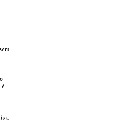
 sem
o
 o
 é
is a