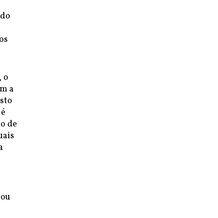
 do
os
 o
om a
osto
 é
ão de
uais
a
 ou