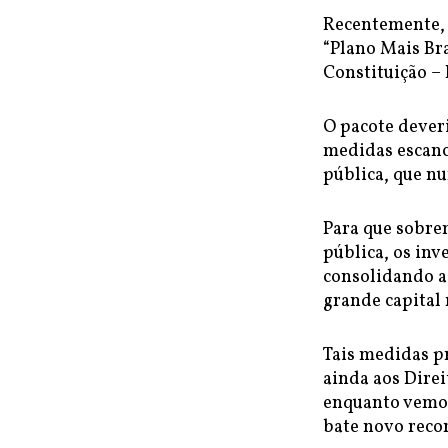
Recentemente, 
“Plano Mais Br
Constituição – 
O pacote deveri
medidas escanc
pública, que n
Para que sobre
pública, os inv
consolidando ai
grande capital 
Tais medidas p
ainda aos Direi
enquanto vemos
bate novo reco