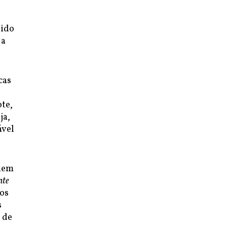
sido
 a
cas
ote,
ja,
ável
quem
nte
tos
s
 de