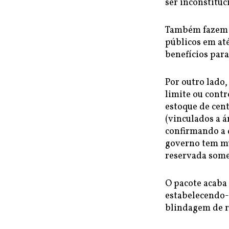
ser inconstitucio
Também fazem p
públicos em at
benefícios para
Por outro lado
limite ou contr
estoque de cent
(vinculados a á
confirmando a d
governo tem mu
reservada some
O pacote acaba
estabelecendo-
blindagem de r