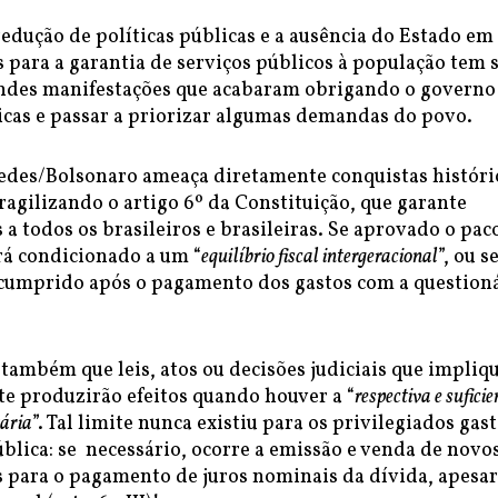
redução de políticas públicas e a ausência do Estado em
s para a garantia de serviços públicos à população tem 
andes manifestações que acabaram obrigando o governo
ticas e passar a priorizar algumas demandas do povo.
edes/Bolsonaro ameaça diretamente conquistas históri
ragilizando o artigo 6º da Constituição, que garante
s a todos os brasileiros e brasileiras. Se aprovado o pac
ará condicionado a um “
equilíbrio fiscal intergeracional
”, ou se
r cumprido após o pagamento dos gastos com a question
também que leis, atos ou decisões judiciais que impli
e produzirão efeitos quando houver a “
respectiva e suficie
ária
”. Tal limite nunca existiu para os privilegiados gas
blica: se necessário, ocorre a emissão e venda de novo
s para o pagamento de juros nominais da dívida, apesar