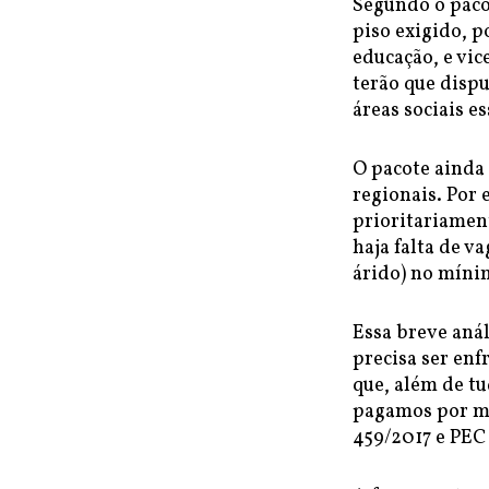
Segundo o paco
piso exigido, p
educação, e vic
terão que dispu
áreas sociais es
O pacote ainda
regionais. Por 
prioritariamen
haja falta de v
árido) no mínim
Essa breve aná
precisa ser enf
que, além de t
pagamos por me
459/2017 e PEC