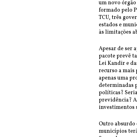
um novo órgão 
formado pelo P
TCU, três gover
estados e muni
às limitações a
Apesar de ser 
pacote prevê t
Lei Kandir e da
recurso a mais 
apenas uma pro
determinadas p
políticas? Seri
previdência? A
investimentos 
Outro absurdo é
municípios terã