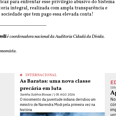
icaz para enfrentar esse privilégio abusivo do Sistema
toria integral, realizada com ampla transparência e
a sociedade que tem pago essa elevada conta!
elli
é coordenadora nacional da Auditoria Cidadã da Dívida.
onomista.
INTERNACIONAL
As Baratas: uma nova classe
E
precária em luta
ISR
A
Sankha Subhra Biswas |
05 AGO 2026
No
O movimento da juventude indiana derrubou um
co
ministro de Narendra Modi pela primeira vez na
im
história
ur