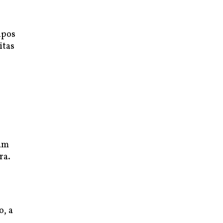
ipos
itas
ram
ra.
o, a