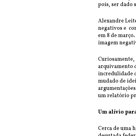
pois, ser dado 
Alexandre Leit
negativos e con
em 8 de março.
imagem negativ
Curiosamente, a
arquivamento d
incredulidade d
mudado de ideia
argumentações
um relatório p
Um alívio par
Cerca de uma ho
deputada feder