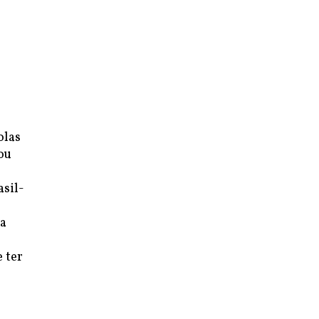
olas
ou
asil-
ra
 ter