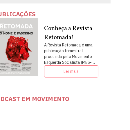
UBLICAÇÕES
Conheça a Revista
Retomada!
A Revista Retomada é uma
publicação trimestral
produzida pelo Movimento
Esquerda Socialista (MES-
PSOL) em articulação com
Ler mais
intelectuais, militantes e
artistas
DCAST EM MOVIMENTO