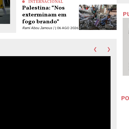
INTERNACIONAL
Palestina: “Nos
P
exterminam em
fogo brando”
Rami Abou Jamous |
06 AGO 2026
❮
❯
PO