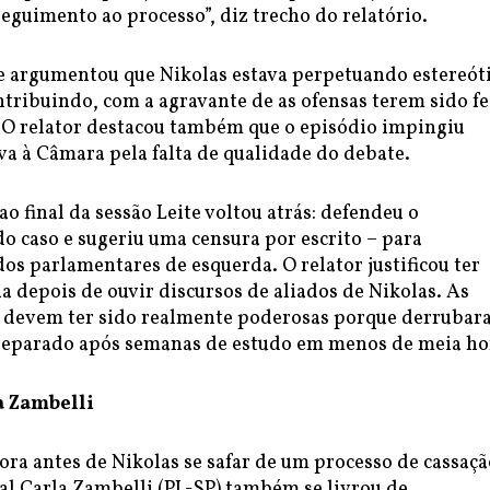
seguimento ao processo”, diz trecho do relatório.
e argumentou que Nikolas estava perpetuando estereót
tribuindo, com a agravante de as ofensas terem sido fe
 O relator destacou também que o episódio impingiu
a à Câmara pela falta de qualidade do debate.
o final da sessão Leite voltou atrás: defendeu o
o caso e sugeriu uma censura por escrito – para
os parlamentares de esquerda. O relator justificou ter
 depois de ouvir discursos de aliados de Nikolas. As
 devem ter sido realmente poderosas porque derruba
reparado após semanas de estudo em menos de meia ho
a Zambelli
ra antes de Nikolas se safar de um processo de cassaçã
al Carla Zambelli (PL-SP) também se livrou de