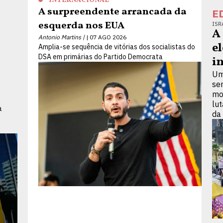
INTERNACIONAL
A surpreendente arrancada da
E
esquerda nos EUA
ISR
A
Antonio Martins |
07 AGO 2026
e
Amplia-se sequência de vitórias dos socialistas do
DSA em primárias do Partido Democrata
i
Um
se
mo
lu
a
da