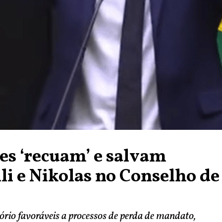
es ‘recuam’ e salvam
i e Nikolas no Conselho de
ório favoráveis a processos de perda de mandato,