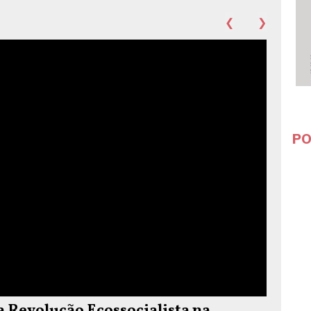
❮
❯
PO
Revolução Ecossocialista na