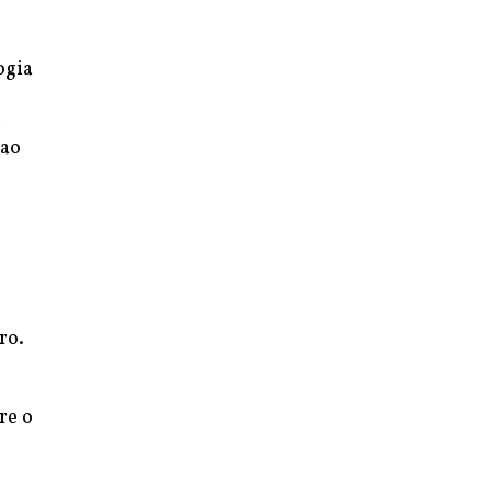
ogia
à
 ao
ro.
re o