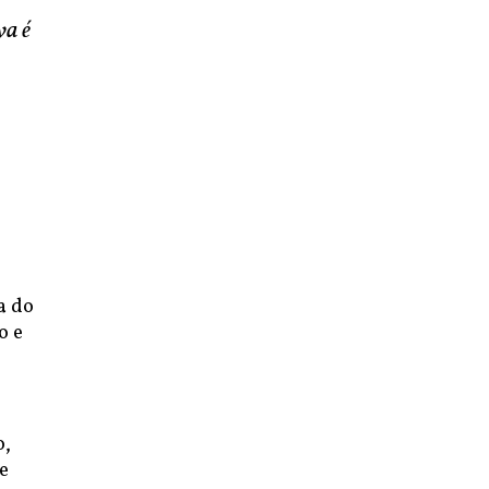
va é
a do
o e
o,
e