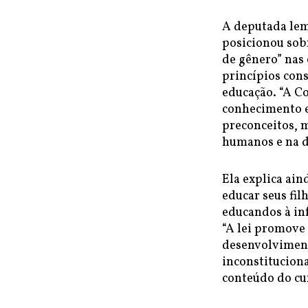
A deputada lem
posicionou sobr
de gênero” nas 
princípios cons
educação. “A Co
conhecimento e
preconceitos, 
humanos e na d
Ela explica ain
educar seus fil
educandos à in
“A lei promove 
desenvolvimento
inconstituciona
conteúdo do cur