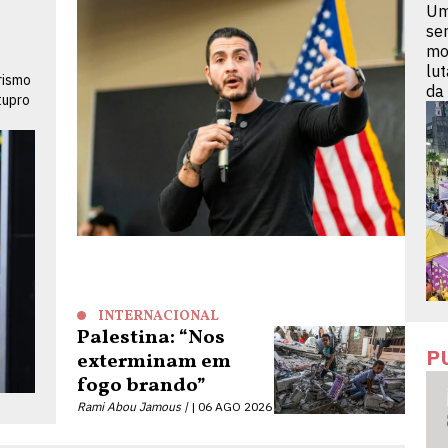
Um
se
mo
lu
rismo
da
tupro
INTERNACIONAL
Palestina: “Nos
P
exterminam em
fogo brando”
Rami Abou Jamous |
06 AGO 2026