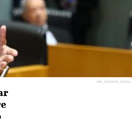
IMG_20250728_152212
ar
re
o