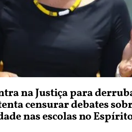
tra na Justiça para derrub
 tenta censurar debates sob
dade nas escolas no Espírit