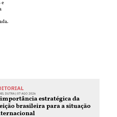
 e
a
ada.
DITORIAL
AEL DUTRA |
07 AGO 2026
 importância estratégica da
leição brasileira para a situação
nternacional