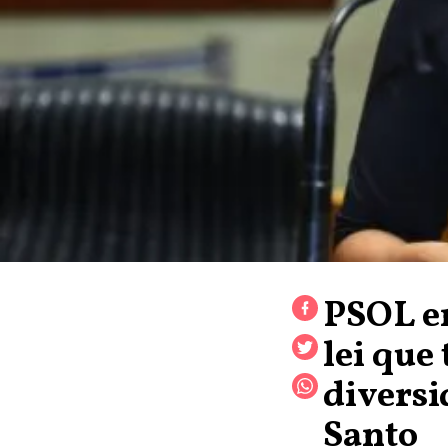
PSOL en
lei que
diversi
Santo