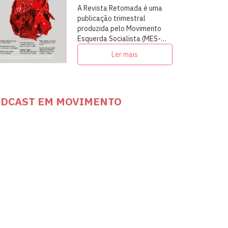
A Revista Retomada é uma
publicação trimestral
produzida pelo Movimento
Esquerda Socialista (MES-
PSOL) em articulação com
Ler mais
intelectuais, militantes e
artistas
DCAST EM MOVIMENTO