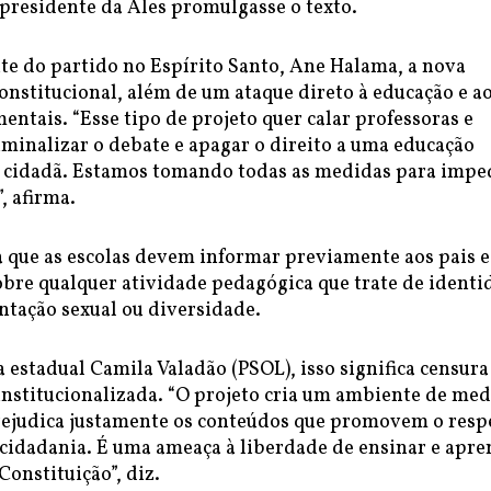
 presidente da Ales promulgasse o texto.
te do partido no Espírito Santo, Ane Halama, a nova
constitucional, além de um ataque direto à educação e a
entais. “Esse tipo de projeto quer calar professoras e
iminalizar o debate e apagar o direito a uma educação
l e cidadã. Estamos tomando todas as medidas para impe
, afirma.
a que as escolas devem informar previamente aos pais e
obre qualquer atividade pedagógica que trate de identi
ntação sexual ou diversidade.
 estadual Camila Valadão (PSOL), isso significa censura
institucionalizada. “O projeto cria um ambiente de me
prejudica justamente os conteúdos que promovem o resp
 cidadania. É uma ameaça à liberdade de ensinar e apr
Constituição”, diz.