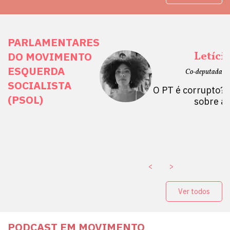
PARLAMENTARES
ais Direitos
Letíci
DO MOVIMENTO
ESQUERDA
etano do Sul, SP)
Co-deputada Es
SOCIALISTA
 Mulheres por +
O PT é corrupto? 
(PSOL)
stério Público abre
sobre a
a Vice-Prefeito de
paganda eleitoral
. ￼
<
>
Ver todos
PODCAST EM MOVIMENTO