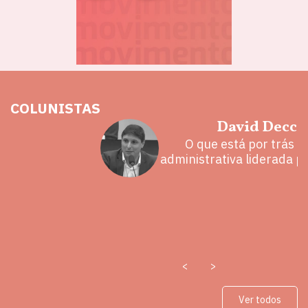
COLUNISTAS
hoz
David Decca
eita e a
O que está por trás 
 mal
administrativa liderada p
<
>
Ver todos