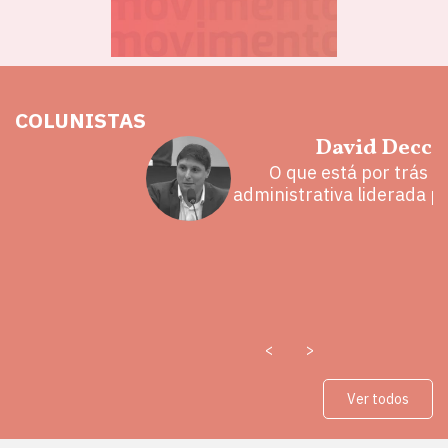
COLUNISTAS
hoz
David Decca
eita e a
O que está por trás 
 mal
administrativa liderada p
<
>
Ver todos