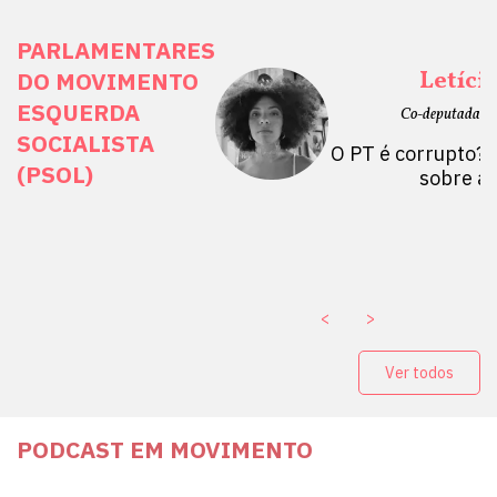
PARLAMENTARES
ais Direitos
Letíci
DO MOVIMENTO
ESQUERDA
etano do Sul, SP)
Co-deputada Es
SOCIALISTA
 Mulheres por +
O PT é corrupto? 
(PSOL)
stério Público abre
sobre a
a Vice-Prefeito de
paganda eleitoral
. ￼
<
>
Ver todos
PODCAST EM MOVIMENTO