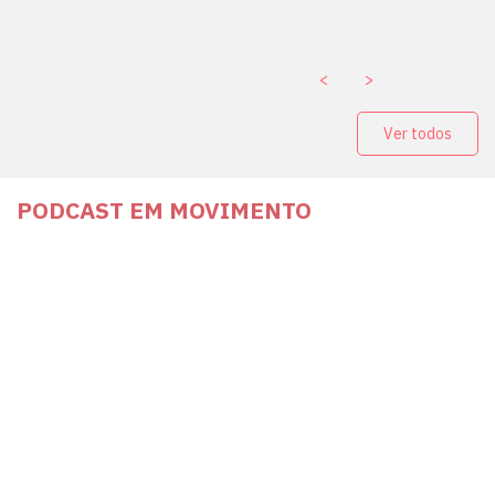
. ￼
<
>
Ver todos
PODCAST EM MOVIMENTO