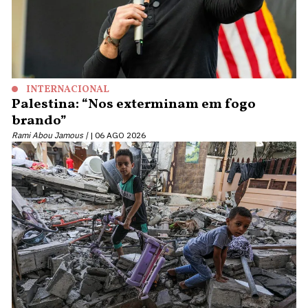
INTERNACIONAL
Palestina: “Nos exterminam em fogo
brando”
Rami Abou Jamous |
06 AGO 2026