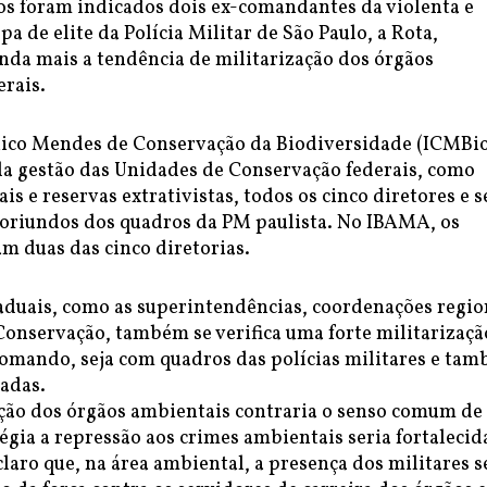
gos foram indicados dois ex-comandantes da violenta e
pa de elite da Polícia Militar de São Paulo, a Rota,
nda mais a tendência de militarização dos órgãos
erais.
hico Mendes de Conservação da Biodiversidade (ICMBio
la gestão das Unidades de Conservação federais, como
is e reservas extrativistas, todos os cinco diretores e s
 oriundos dos quadros da PM paulista. No IBAMA, os
m duas das cinco diretorias.
taduais, como as superintendências, coordenações regio
Conservação, também se verifica uma forte militarizaçã
comando, seja com quadros das polícias militares e ta
adas.
ação dos órgãos ambientais contraria o senso comum de
égia a repressão aos crimes ambientais seria fortalecid
claro que, na área ambiental, a presença dos militares s