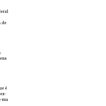
deral
a de
a
a
gens
ue é
 ex-
e sua