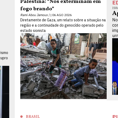
Palestina: “Nos exterminam em
E
fogo brando”
ISR
A
Rami Abou Jamous |
06 AGO 2026
No
Diretamente de Gaza, um relato sobre a situação na
co
região e a continuidade do genocídio operado pelo
im
estado sionista
ur
rismo
tupro
P
BRASIL