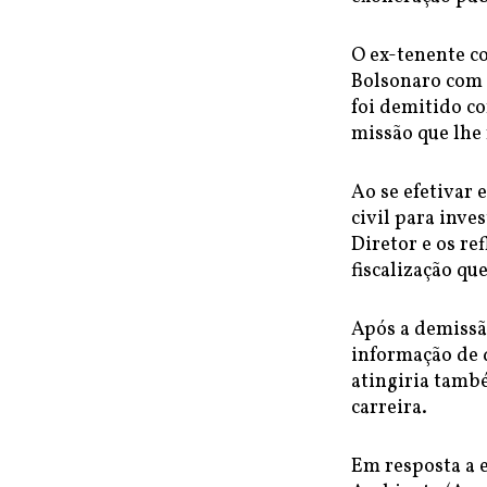
O ex-tenente co
Bolsonaro com a
foi demitido co
missão que lhe 
Ao se efetivar 
civil para inve
Diretor e os re
fiscalização qu
Após a demissão
informação de 
atingiria tamb
carreira.
Em resposta a e