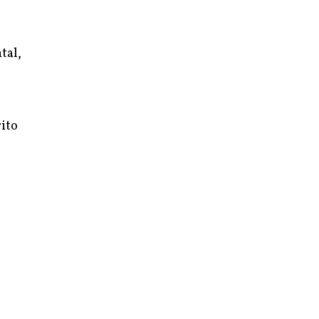
tal,
rito