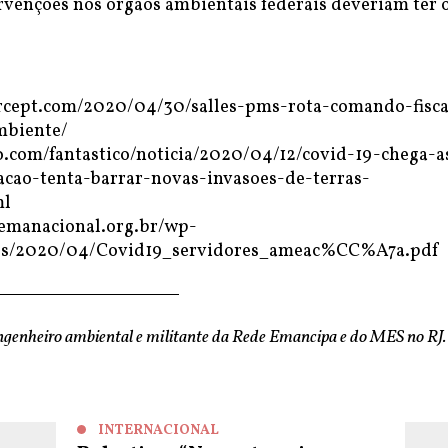
ervenções nos órgãos ambientais federais deveriam ter 
ercept.com/2020/04/30/salles-pms-rota-comando-fisca
mbiente/
bo.com/fantastico/noticia/2020/04/12/covid-19-chega-a
acao-tenta-barrar-novas-invasoes-de-terras-
ml
cemanacional.org.br/wp-
ds/2020/04/Covid19_servidores_ameac%CC%A7a.pdf
ngenheiro ambiental e militante da Rede Emancipa e do MES no RJ.
INTERNACIONAL