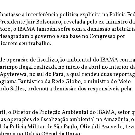
bastasse a interferência política explícita na Polícia Fe
Presidente Jair Bolsonaro, revelada pelo ex-ministro da
 Moro, o IBAMA também sofre com a demissão arbitrári
 desagradam o governo e sua base no Congresso por
lizarem seu trabalho.
e operação de fiscalização ambiental do IBAMA contr
arimpo ilegal realizada no início de abril no interior d
 Apyterewa, no sul do Pará, a qual rendeu duas reporta
ograma Fantástico da Rede Globo, o ministro do Meio
rdo Salles, ordenou a demissão dos responsáveis pela
ril, o Diretor de Proteção Ambiental do IBAMA, setor q
as operações de fiscalização ambiental na Amazônia, o
 da Polícia Militar de São Paulo, Olivaldi Azevedo, tev
icada no Diário Oficial da União.