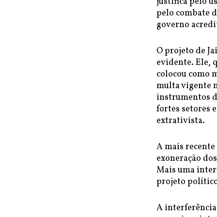
justifica pelo 
pelo combate de
governo acredit
O projeto de Ja
evidente. Ele,
colocou como m
multa vigente 
instrumentos d
fortes setores 
extrativista.
A mais recente
exoneração dos 
Mais uma interf
projeto polític
A interferência