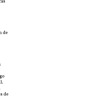
cas
m de
a
ugo
l.
.
es de