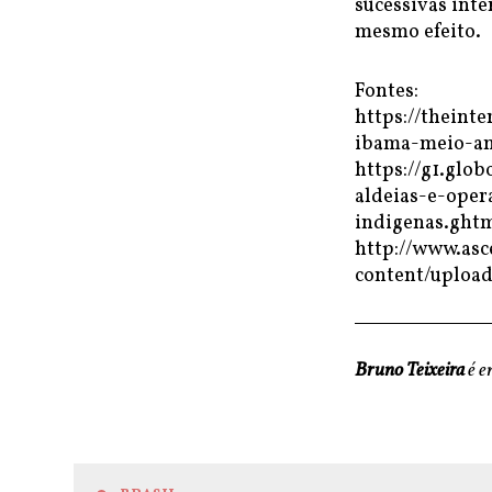
sucessivas int
mesmo efeito.
Fontes:
https://theint
ibama-meio-a
https://g1.glo
aldeias-e-oper
indigenas.ght
http://www.as
content/uploa
Bruno Teixeira
é e