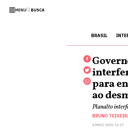
MENU
BUSCA
BRASIL
INTE
Govern
interfe
para en
ao des
Planalto inter
BRUNO TEIXEIR
6 MAIO 2020, 13:27