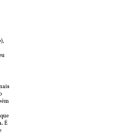
),
eu
nais
o
mbém
 que
a. É
e