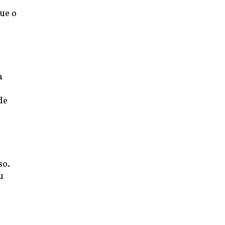
ue o
a
de
so.
u