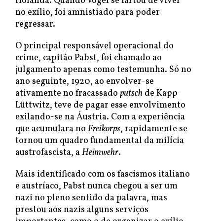
Holanda. Quando Vogel se fartou de viver
no exílio, foi amnistiado para poder
regressar.
O principal responsável operacional do
crime, capitão Pabst, foi chamado ao
julgamento apenas como testemunha. Só no
ano seguinte, 1920, ao envolver-se
ativamente no fracassado
putsch
de Kapp-
Lüttwitz, teve de pagar esse envolvimento
exilando-se na Áustria. Com a experiência
que acumulara no
Freikorps
, rapidamente se
tornou um quadro fundamental da milícia
austrofascista, a
Heimwehr
.
Mais identificado com os fascismos italiano
e austríaco, Pabst nunca chegou a ser um
nazi no pleno sentido da palavra, mas
prestou aos nazis alguns serviços