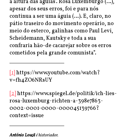
à altura das águias’. Rosa Luxemburgo (…),
apesar dos seus erros, foi e para nós
continua a ser uma águia (…). E, claro, no
pátio traseiro do movimento operário, no
meio do esterco, galinhas como Paul Levi,
Scheidemann, Kautsky e toda a sua
confraria hão-de cacarejar sobre os erros
cometidos pela grande comunista”.
[1]
https://www.youtube.com/watch?
v=fh4ZO6NRsUY
[2]
https://www.spiegel.de/politik/ich-lies-
rosa-luxemburg-richten-a-398e7863-
0002-0001-0000-000045139766?
context=issue
António Louçã
é historiador.