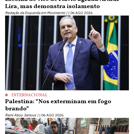
Lira, mas demonstra isolamento
Redação da Esquerda em Movimento |
06 AGO 2026
INTERNACIONAL
Palestina: “Nos exterminam em fogo
brando”
Rami Abou Jamous |
06 AGO 2026