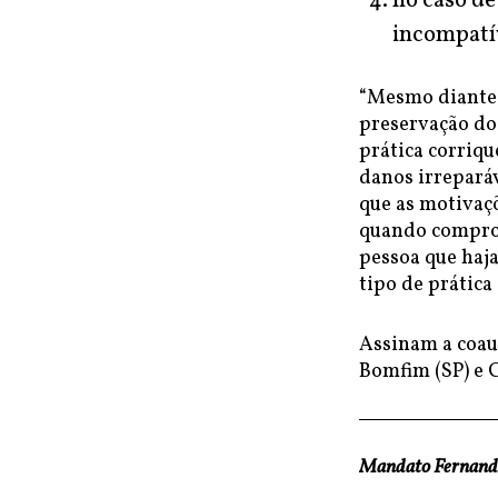
no caso de
incompatív
“Mesmo diante 
preservação do
prática corriq
danos irreparáv
que as motivaçõ
quando comprov
pessoa que haj
tipo de prática
Assinam a coau
Bomfim (SP) e 
Mandato Fernand