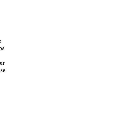
o
os
er
sse