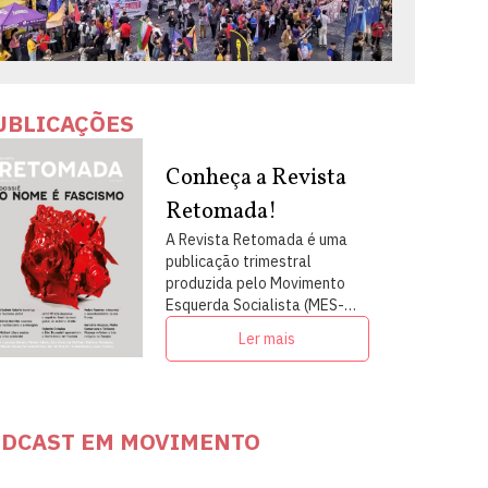
UBLICAÇÕES
Conheça a Revista
Retomada!
A Revista Retomada é uma
publicação trimestral
produzida pelo Movimento
Esquerda Socialista (MES-
PSOL) em articulação com
Ler mais
intelectuais, militantes e
artistas
DCAST EM MOVIMENTO