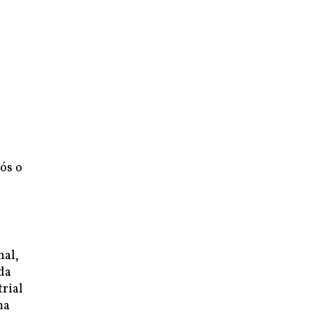
ós o
nal,
da
trial
ma