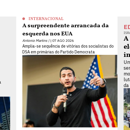
INTERNACIONAL
A surpreendente arrancada da
E
esquerda nos EUA
ISR
A
Antonio Martins |
07 AGO 2026
e
Amplia-se sequência de vitórias dos socialistas do
DSA em primárias do Partido Democrata
i
Um
se
mo
lu
a
da