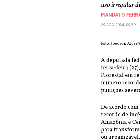
uso irregular d
MANDATO FERN
29 AGO 2024, 09:59
Foto: Joédson Alves/
A deputada fed
terça-feira (27
Florestal em re
número recorde
punições sever
De acordo com 
recorde de inc
Amazônia e Cer
para transforma
ou urbanizável