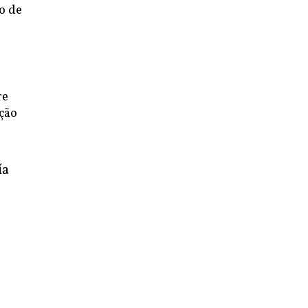
o de
re
ição
ía