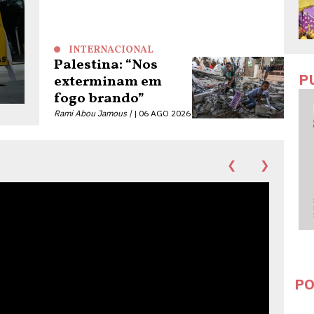
INTERNACIONAL
Palestina: “Nos
P
exterminam em
fogo brando”
Rami Abou Jamous |
06 AGO 2026
❮
❯
PO