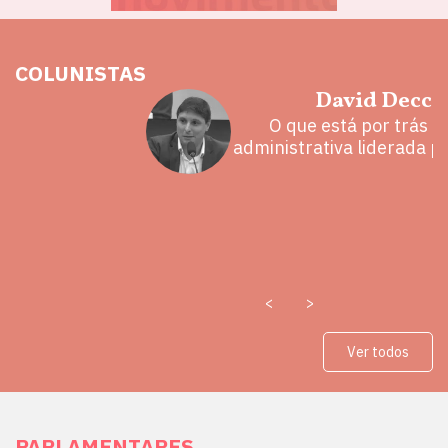
COLUNISTAS
hoz
David Decca
eita e a
O que está por trás 
 mal
administrativa liderada p
<
>
Ver todos
PARLAMENTARES