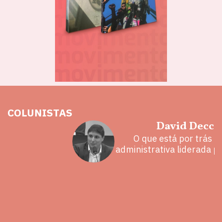
COLUNISTAS
hoz
David Decca
eita e a
O que está por trás 
 mal
administrativa liderada p