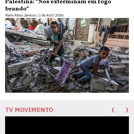
Palestina: “Nos exterminam em fogo
brando”
Rami Abou Jamous |
06 AGO 2026
TV MOVIMENTO
❮
❯