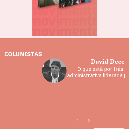
COLUNISTAS
hoz
David Decca
eita e a
O que está por trás 
 mal
administrativa liderada p
<
>