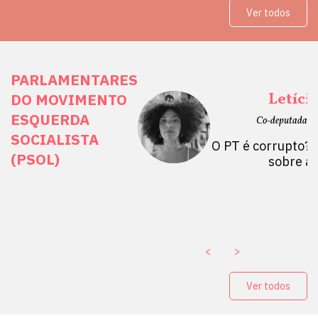
Ver todos
PARLAMENTARES
ais Direitos
Letíci
DO MOVIMENTO
ESQUERDA
etano do Sul, SP)
Co-deputada Es
SOCIALISTA
 Mulheres por +
O PT é corrupto? 
(PSOL)
stério Público abre
sobre a
a Vice-Prefeito de
paganda eleitoral
. ￼
<
>
Ver todos