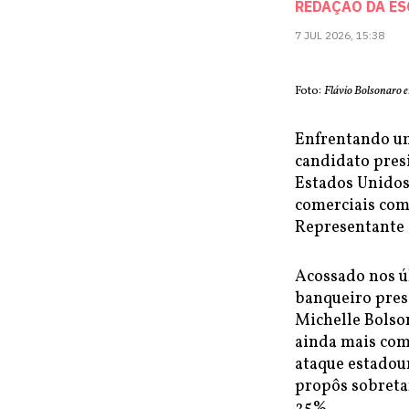
REDAÇÃO DA E
7 JUL 2026, 15:38
Foto:
Flávio Bolsonaro 
Enfrentando um
candidato presi
Estados Unidos 
comerciais com
Representante 
Acossado nos ú
banqueiro preso
Michelle Bolson
ainda mais com
ataque estadoun
propôs sobreta
25%.