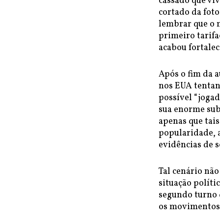
cassado que viv
cortado da fot
lembrar que o 
primeiro tarif
acabou fortale
Após o fim da a
nos EUA tentan
possível “joga
sua enorme sub
apenas que tais
popularidade,
evidências de 
Tal cenário não
situação políti
segundo turno 
os movimentos 