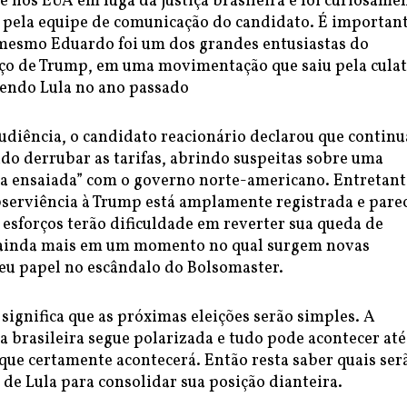
e nos EUA em fuga da justiça brasileira e foi curiosame
o pela equipe de comunicação do candidato. É importan
mesmo Eduardo foi um dos grandes entusiastas do
aço de Trump, em uma movimentação que saiu pela culat
cendo Lula no ano passado
udiência, o candidato reacionário declarou que continu
do derrubar as tarifas, abrindo suspeitas sobre uma
da ensaiada” com o governo norte-americano. Entretant
serviência à Trump está amplamente registrada e pare
 esforços terão dificuldade em reverter sua queda de
 ainda mais em um momento no qual surgem novas
seu papel no escândalo do Bolsomaster.
 significa que as próximas eleições serão simples. A
ca brasileira segue polarizada e tudo pode acontecer at
que certamente acontecerá. Então resta saber quais ser
de Lula para consolidar sua posição dianteira.