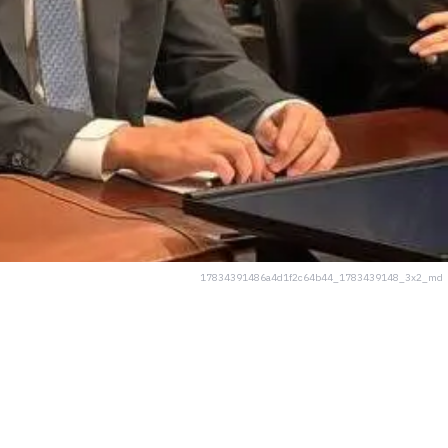
17834391486a4d1f2c64b44_1783439148_3x2_md