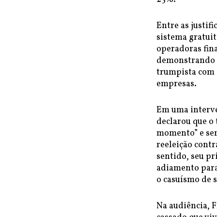
Entre as justif
sistema gratui
operadoras fina
demonstrando 
trumpista com 
empresas.
Em uma interve
declarou que o 
momento” e ser
reeleição cont
sentido, seu pr
adiamento para
o casuísmo de 
Na audiência, 