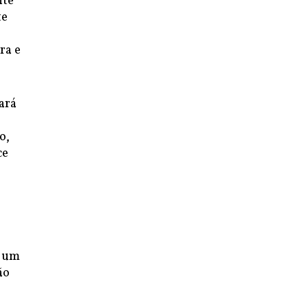
nte
te
ra e
ará
o,
ce
é um
ão