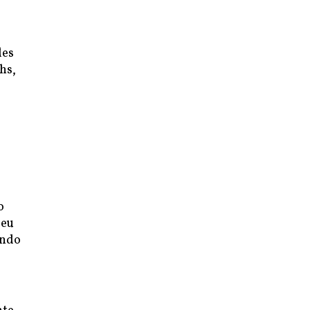
des
hs,
o
seu
ando