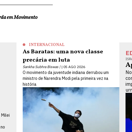
erda em Movimento
INTERNACIONAL
As Baratas: uma nova classe
E
precária em luta
ISR
A
Sankha Subhra Biswas |
05 AGO 2026
No
O movimento da juventude indiana derrubou um
co
ministro de Narendra Modi pela primeira vez na
im
história
ur
a
 Milei
 no