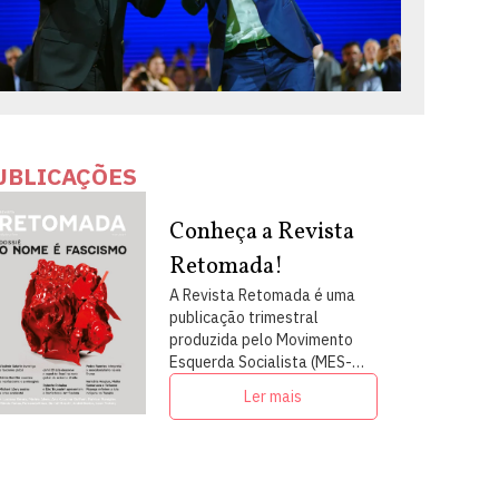
UBLICAÇÕES
Conheça a Revista
Retomada!
A Revista Retomada é uma
publicação trimestral
produzida pelo Movimento
Esquerda Socialista (MES-
PSOL) em articulação com
Ler mais
intelectuais, militantes e
artistas