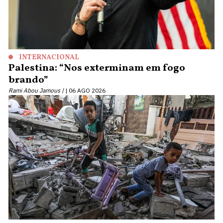
INTERNACIONAL
Palestina: “Nos exterminam em fogo
brando”
Rami Abou Jamous |
06 AGO 2026