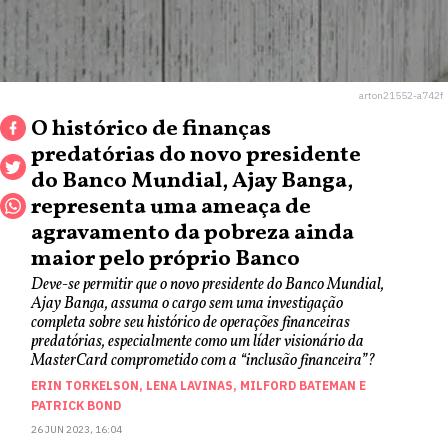
arton21552-a742f
O histórico de finanças
predatórias do novo presidente
do Banco Mundial, Ajay Banga,
representa uma ameaça de
agravamento da pobreza ainda
maior pelo próprio Banco
Deve-se permitir que o novo presidente do Banco Mundial,
Ajay Banga, assuma o cargo sem uma investigação
completa sobre seu histórico de operações financeiras
predatórias, especialmente como um líder visionário da
MasterCard comprometido com a “inclusão financeira”?
ERIN TORKELSON
,
LENA LAVINAS
,
MILFORD BATEMAN
E
PATRICK BOND
26 JUN 2023, 16:04